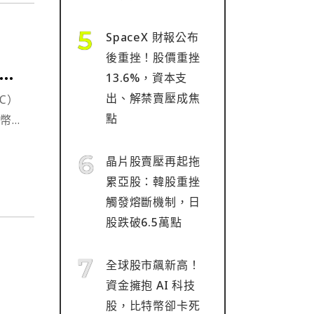
SpaceX 財報公布
後重挫！股價重挫
啟調
13.6%，資本支
出、解禁賣壓成焦
C）
點
貨幣相
，其
。⋯
晶片股賣壓再起拖
累亞股：韓股重挫
觸發熔斷機制，日
股跌破6.5萬點
全球股市飆新高！
資金擁抱 AI 科技
股，比特幣卻卡死