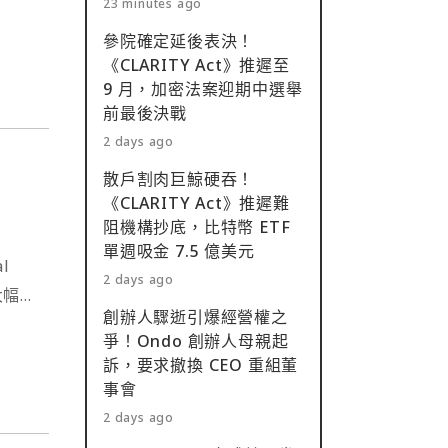
23 minutes ago
參院確定延後表決！
《CLARITY Act》推遲至
9 月，加密法案迎期中選舉
前最後決戰
2 days ago
散戶割肉巨鯨硬吞！
《CLARITY Act》推遲難
阻機構抄底，比特幣 ETF
單週吸金 7.5 億美元
l
2 days ago
大幅
創辦人驟逝引爆經營權之
爭！Ondo 創辦人母親起
訴，要求撤換 CEO 重組董
事會
2 days ago