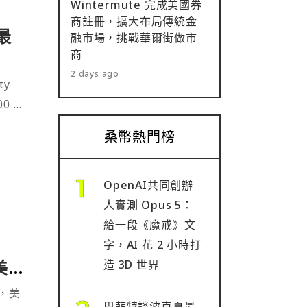
Wintermute 完成美國券
商註冊，擴大布局傳統金
最
融市場，挑戰華爾街做市
商
2 days ago
ty
00 萬
桑幣熱門榜
OpenAI共同創辦
人實測 Opus 5：
給一段《魔戒》文
字，AI 花 2 小時打
萬美元
造 3D 世界
，美
巴菲特談波克夏最