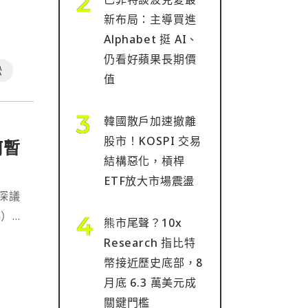
新布局：主導買進
Alphabet 挺 AI、
仍看好蘋果長期價
訟
值
韓國散戶加速撤離
股市！KOSPI 交易
何暫
結構惡化，槓桿
ETF放大市場震盪
深議
n）創
熊市尾聲？10x
Research 指比特
幣接近歷史底部，8
月底 6.3 萬美元成
關鍵門檻