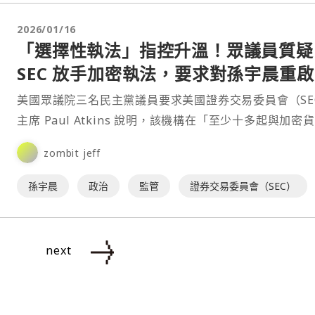
2026/01/16
「選擇性執法」指控升溫！眾議員質疑
SEC 放手加密執法，要求對孫宇晨重
查
美國眾議院三名民主黨議員要求美國證券交易委員會（SE
主席 Paul Atkins 說明，該機構在「至少十多起與加密
關的案件」中，選擇結案或撤回執法行動的相關決策過程
zombit jeff
中包括針對 Tron 創辦人孫宇晨（Justin Sun） 的案件
孫宇晨
政治
監管
證券交易委員會（SEC）
next