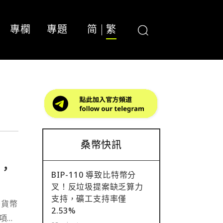
專欄
專題
简
繁
桑幣快訊
詐，
BIP-110 導致比特幣分
叉！反垃圾提案缺乏算力
支持，礦工支持率僅
密貨幣
2.53%
該項目