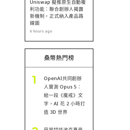
Uniswap 擬推原生自動複
利功能：聯合創辦人揭露
新機制，正式納入產品路
線圖
6 hours ago
桑幣熱門榜
OpenAI共同創辦
人實測 Opus 5：
給一段《魔戒》文
字，AI 花 2 小時打
造 3D 世界
巴菲特談波克夏最