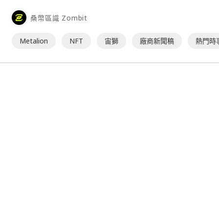
月 30 日 0 時起，透過⋯
桑幣區識 Zombit
Metalion
NFT
宙獅
廠商新聞稿
熱門時