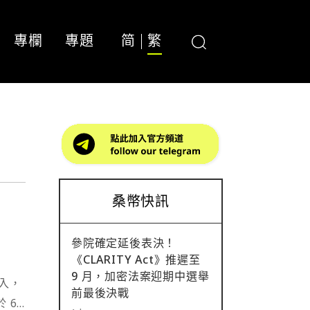
專欄
專題
简
繁
桑幣快訊
參院確定延後表決！
《CLARITY Act》推遲至
9 月，加密法案迎期中選舉
加入，
前最後決戰
於 6