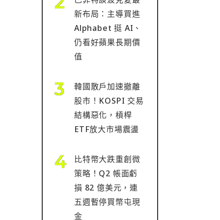
新布局：主導買進
Alphabet 挺 AI、
仍看好蘋果長期價
值
韓國散戶加速撤離
股市！KOSPI 交易
結構惡化，槓桿
ETF放大市場震盪
比特幣大跌重創微
策略！Q2 帳面虧
損 82 億美元，連
五週暫停買幣屯現
金