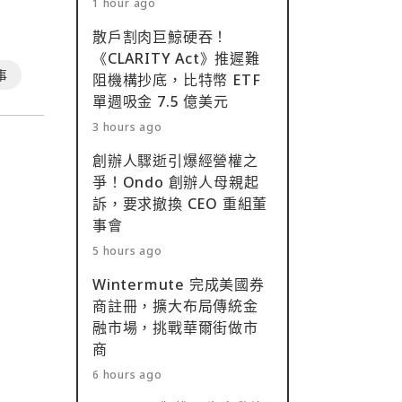
1 hour ago
散戶割肉巨鯨硬吞！
《CLARITY Act》推遲難
事
阻機構抄底，比特幣 ETF
單週吸金 7.5 億美元
3 hours ago
創辦人驟逝引爆經營權之
爭！Ondo 創辦人母親起
訴，要求撤換 CEO 重組董
事會
5 hours ago
Wintermute 完成美國券
商註冊，擴大布局傳統金
融市場，挑戰華爾街做市
商
6 hours ago