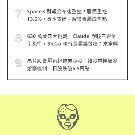
SpaceX 財報公布後重挫！股價重挫
13.6%，資本支出、解禁賣壓成焦點
630 萬美元大挑戰！Claude 誤駭三企業
引恐慌，BitGo 執行長曬錢包嗆：來拿啊
晶片股賣壓再起拖累亞股：韓股重挫觸發
熔斷機制，日股跌破6.5萬點