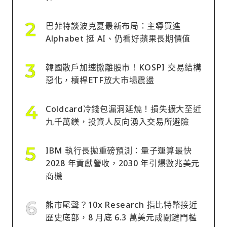
巴菲特談波克夏最新布局：主導買進
Alphabet 挺 AI、仍看好蘋果長期價值
韓國散戶加速撤離股市！KOSPI 交易結構
惡化，槓桿ETF放大市場震盪
Coldcard冷錢包漏洞延燒！損失擴大至近
九千萬鎂，投資人反向湧入交易所避險
IBM 執行長拋重磅預測：量子運算最快
2028 年貢獻營收，2030 年引爆數兆美元
商機
熊市尾聲？10x Research 指比特幣接近
歷史底部，8 月底 6.3 萬美元成關鍵門檻