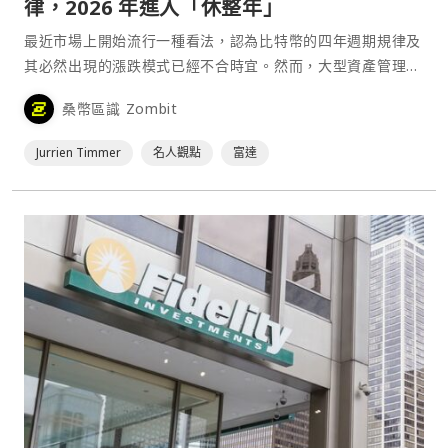
律，2026 年進入「休整年」
最近市場上開始流行一種看法，認為比特幣的四年週期規律及
其必然出現的漲跌模式已經不合時宜。然而，大型資產管理公
司富達（Fidelity）的一名高管指出，截至目前為止，本輪比
桑幣區識 Zombit
特幣的走勢仍吻合四年週期模式，而當前的空頭行情可能會延
續到 2026 年。⋯
Jurrien Timmer
名人觀點
富達