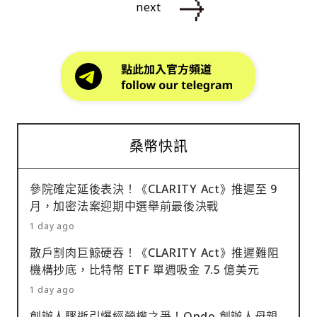
next
桑幣快訊
參院確定延後表決！《CLARITY Act》推遲至 9
月，加密法案迎期中選舉前最後決戰
1 day ago
散戶割肉巨鯨硬吞！《CLARITY Act》推遲難阻
機構抄底，比特幣 ETF 單週吸金 7.5 億美元
1 day ago
創辦人驟逝引爆經營權之爭！Ondo 創辦人母親