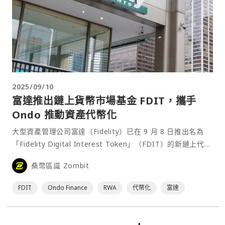
2025/09/10
富達推出鏈上貨幣市場基金 FDIT，攜手
Ondo 推動資產代幣化
大型資產管理公司富達（Fidelity）已在 9 月 8 日推出名為
「Fidelity Digital Interest Token」（FDIT）的新鏈上代幣
化貨幣市場基金，標誌著機構採用鏈上資產的轉折點。此舉不
桑幣區識 Zombit
僅對貝萊德（BlackRock）的代幣化基金構成挑戰，也進⋯
FDIT
Ondo Finance
RWA
代幣化
富達