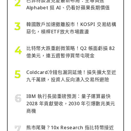
巴菲特談波克夏最新布局：主導買進
Alphabet 挺 AI、仍看好蘋果長期價值
韓國散戶加速撤離股市！KOSPI 交易結構
惡化，槓桿ETF放大市場震盪
比特幣大跌重創微策略！Q2 帳面虧損 82
億美元，連五週暫停買幣屯現金
Coldcard冷錢包漏洞延燒！損失擴大至近
九千萬鎂，投資人反向湧入交易所避險
IBM 執行長拋重磅預測：量子運算最快
2028 年貢獻營收，2030 年引爆數兆美元
商機
熊市尾聲？10x Research 指比特幣接近