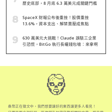
歷史底部，8 月底 6.3 萬美元成關鍵門檻
SpaceX 財報公布後重挫！股價重挫
13.6%，資本支出、解禁賣壓成焦點
630 萬美元大挑戰！Claude 誤駭三企業
引恐慌，BitGo 執行長曬錢包嗆：來拿啊
桑幣正在徵文中，我們想要讓好的東西讓更多人看見！