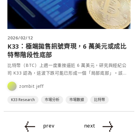
2026/02/12
K33：極端拋售訊號齊現，6 萬美元或成比
特幣階段性底部
比特幣（BTC）上週一度重挫逼近 6 萬美元，研究與經紀公
司 K33 認為，這波下跌可能已形成一個「局部底部」。該公
司指出，在現貨、ETF 與衍生品市場中都出現類似⋯
zombit jeff
K33 Research
市場分析
市場數據
比特幣
prev
next