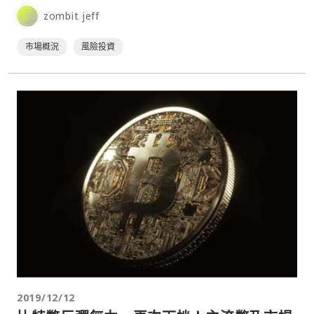
TIA 等代幣早期投資人，都在場外以大於 50% 折價出售代幣
zombit jeff
份額（這些代幣由於尚未解鎖，因此只能透過 OTC 的方式交
易）⋯
市場概況
風險投資
2019/12/12