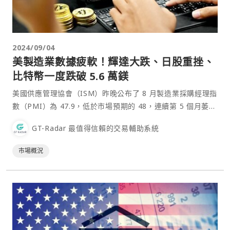
2024/09/04
美製造業數據疲軟！輝達大跌、日股重挫、
比特幣一度跌破 5.6 萬鎂
美國供應管理協會（ISM）昨晚公布了 8 月製造業採購經理指
數（PMI）為 47.9，低於市場預期的 48，連續第 5 個月萎
縮，引發市場對經濟衰退的擔憂，AI、半導體概念股重挫，輝
GT-Radar 最值得信賴的交易輔助系統
達（NVIDIA）更是大跌 9.5%，市值蒸發 2790 億美元。⋯
市場概況