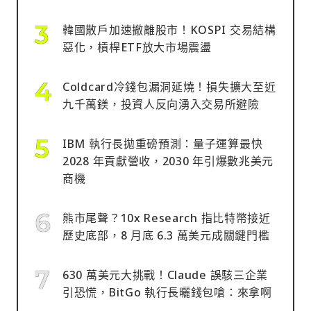
韓國散戶加速撤離股市！KOSPI 交易結構
惡化，槓桿ETF放大市場震盪
Coldcard冷錢包漏洞延燒！損失擴大至近
九千萬鎂，投資人反向湧入交易所避險
IBM 執行長拋重磅預測：量子運算最快
2028 年貢獻營收，2030 年引爆數兆美元
商機
熊市尾聲？10x Research 指比特幣接近
歷史底部，8 月底 6.3 萬美元成關鍵門檻
630 萬美元大挑戰！Claude 誤駭三企業
引恐慌，BitGo 執行長曬錢包嗆：來拿啊