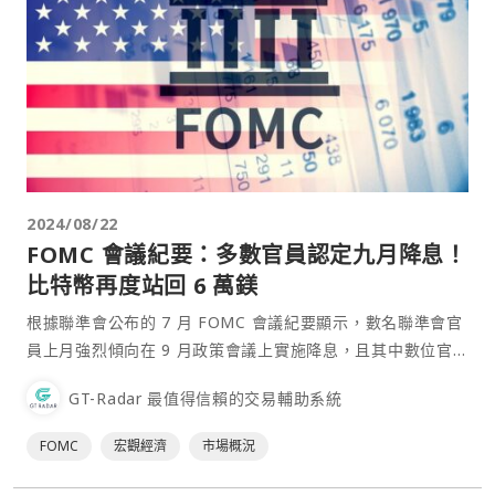
2024/08/22
FOMC 會議紀要：多數官員認定九月降息！
比特幣再度站回 6 萬鎂
根據聯準會公布的 7 月 FOMC 會議紀要顯示，數名聯準會官
員上月強烈傾向在 9 月政策會議上實施降息，且其中數位官
員甚至認為 7 月就可降息。紀要顯示，在 7 月的會議上，絕
GT-Radar 最值得信賴的交易輔助系統
大多數官員認為，若接下來公布的數據符合預期，則下次會議
降息應是合理舉措。⋯
FOMC
宏觀經濟
市場概況