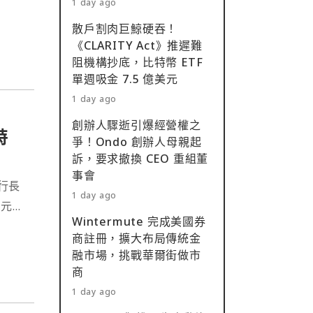
1 day ago
散戶割肉巨鯨硬吞！
《CLARITY Act》推遲難
阻機構抄底，比特幣 ETF
單週吸金 7.5 億美元
1 day ago
創辦人驟逝引爆經營權之
特
爭！Ondo 創辦人母親起
訴，要求撤換 CEO 重組董
事會
行長
1 day ago
美元，
Wintermute 完成美國券
商註冊，擴大布局傳統金
融市場，挑戰華爾街做市
商
1 day ago