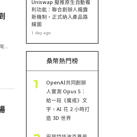
Uniswap 擬推原生自動複
利功能：聯合創辦人揭露
到
新機制，正式納入產品路
線圖
1 day ago
台灣的
桑幣熱門榜
OpenAI共同創辦
人實測 Opus 5：
給一段《魔戒》文
場
字，AI 花 2 小時打
造 3D 世界
巴菲特談波克夏最