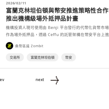
2026/02/11
富蘭克林坦伯頓與幣安推進策略性合作
推出機構級場外抵押品計畫
機構投資人現可使用由 Benji 平台發行的代幣化貨幣市
作為場外抵押品，透過 Ceffu 的託管架構在幣安平台上
易。⋯
桑幣區識 Zombit
交易所
富蘭克林坦伯頓
幣安
ev
next