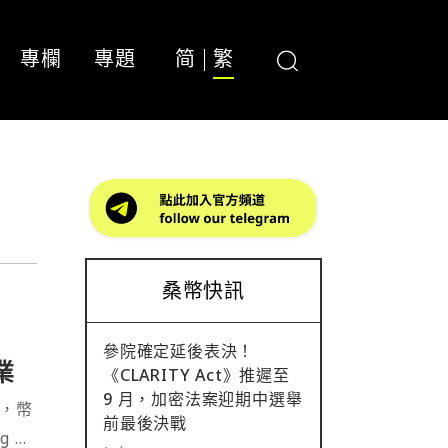
專欄
專題
简
繁
桑幣快訊
參院確定延後表決！
業
《CLARITY Act》推遲至
9 月，加密法案迎期中選舉
中，幣
前最後決戰
g 與