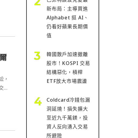
新布局：主導買進
Alphabet 挺 AI、
仍看好蘋果長期價
值
韓國散戶加速撤離
爾
股市！KOSPI 交易
結構惡化，槓桿
訟，
ETF放大市場震盪
交易
Coldcard冷錢包漏
洞延燒！損失擴大
至近九千萬鎂，投
資人反向湧入交易
所避險