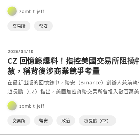
聯合創始人何一，針⋯
zombit jeff
交易所
幣安
2026/04/10
CZ 回憶錄爆料！指控美國交易所阻撓
赦，稱背後涉商業競爭考量
在最新出版的回憶錄中，幣安（Binance）創辦人兼前執
趙長鵬（CZ）指出，美國加密貨幣交易所曾投入數百萬
試圖阻止他獲得美國總統川普的特赦。⋯
zombit jeff
交易所
幣安
政治
趙長鵬（CZ）