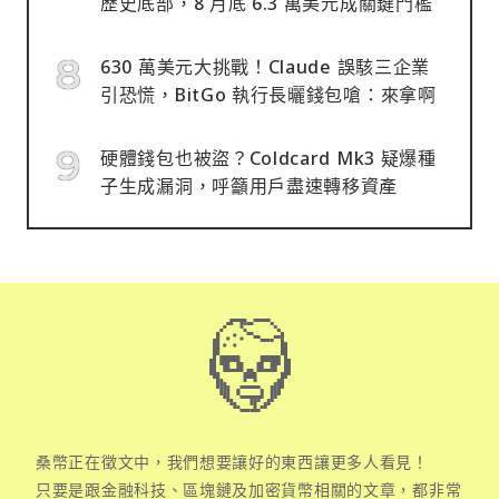
歷史底部，8 月底 6.3 萬美元成關鍵門檻
630 萬美元大挑戰！Claude 誤駭三企業
引恐慌，BitGo 執行長曬錢包嗆：來拿啊
硬體錢包也被盜？Coldcard Mk3 疑爆種
子生成漏洞，呼籲用戶盡速轉移資產
桑幣正在徵文中，我們想要讓好的東西讓更多人看見！
只要是跟金融科技、區塊鏈及加密貨幣相關的文章，都非常