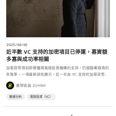
2025/06/05
近半數 VC 支持的加密項目已停運，募資額
多寡與成功率相關
加密貨幣項目即便獲得風險投資機構的支持，仍面臨著極高的
失敗率。一項最新研究顯示，近一半由 VC 支持的加密貨幣項
目已經「死亡」，多達 77% 每月收入不到 1,000 美元。然
桑幣區識 Zombit
而，有 VC 支持的項目仍明顯比沒有機構支持的項目更能存活
下來，且項目募集到的資金多寡與成功率⋯
數據分析
風險投資（VC）