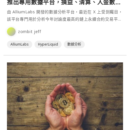
推出專用數據平台，損益、清算、入金數據
一網打盡
由 AlliumLabs 開發的數據分析平台，最近在 X 上受到矚目，
該平台專門用於分析今年討論度最高的鏈上永續合約交易平台
Hyperliquid。該平台為用戶提供了對 Hyperliquid 交易量、
zombit jeff
建設者、推薦碼指標以及損益數據的深入洞察，填補了先前數
據透明度不足⋯
AlliumLabs
HyperLiquid
數據分析