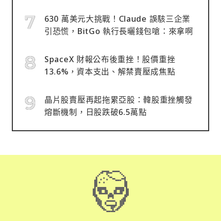
630 萬美元大挑戰！Claude 誤駭三企業
引恐慌，BitGo 執行長曬錢包嗆：來拿啊
SpaceX 財報公布後重挫！股價重挫
13.6%，資本支出、解禁賣壓成焦點
晶片股賣壓再起拖累亞股：韓股重挫觸發
熔斷機制，日股跌破6.5萬點