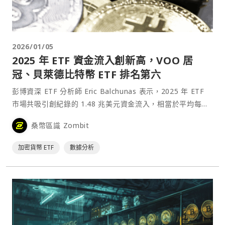
2026/01/05
2025 年 ETF 資金流入創新高，VOO 居
冠、貝萊德比特幣 ETF 排名第六
彭博資深 ETF 分析師 Eric Balchunas 表示，2025 年 ETF
市場共吸引創紀錄的 1.48 兆美元資金流入，相當於平均每日
約 60 億美元，較 2024 年的新高紀錄再成長 28%。其中
桑幣區識 Zombit
Vanguard 標普 500 ETF（股票代碼：VOO）的⋯
加密貨幣 ETF
數據分析