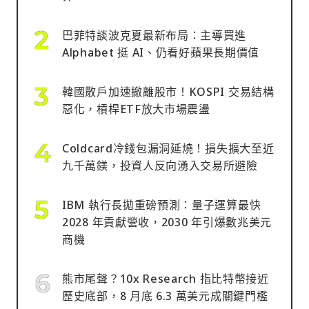
巴菲特談波克夏最新布局：主導買進
Alphabet 挺 AI、仍看好蘋果長期價值
韓國散戶加速撤離股市！KOSPI 交易結構
惡化，槓桿ETF放大市場震盪
Coldcard冷錢包漏洞延燒！損失擴大至近
九千萬鎂，投資人反向湧入交易所避險
IBM 執行長拋重磅預測：量子運算最快
2028 年貢獻營收，2030 年引爆數兆美元
商機
熊市尾聲？10x Research 指比特幣接近
歷史底部，8 月底 6.3 萬美元成關鍵門檻