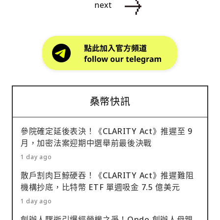
next
桑幣快訊
參院確定延後表決！《CLARITY Act》推遲至 9
月，加密法案迎期中選舉前最後決戰
1 day ago
散戶割肉巨鯨硬吞！《CLARITY Act》推遲難阻
機構抄底，比特幣 ETF 單週吸金 7.5 億美元
1 day ago
創辦人驟逝引爆經營權之爭！Ondo 創辦人母親