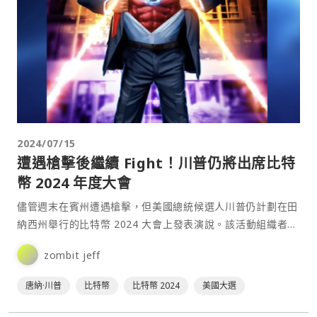
2024/07/15
遭遇槍擊後繼續 Fight！川普仍將出席比特
幣 2024 年度大會
儘管週末在賓州遭遇槍擊，但美國總統候選人川普仍計劃在田
納西州舉行的比特幣 2024 大會上發表演說。該活動組織者之
一的 Bitcoin Magazine 執行長 David Bailey 在 X 上發文透
zombit jeff
露，他已與川普的競選團隊進行了溝通，對方向他回應道，川
普的精神狀態⋯
唐納·川普
比特幣
比特幣 2024
美國大選