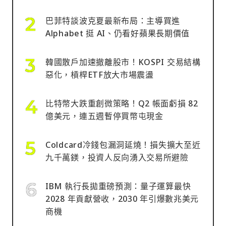
巴菲特談波克夏最新布局：主導買進
Alphabet 挺 AI、仍看好蘋果長期價值
韓國散戶加速撤離股市！KOSPI 交易結構
惡化，槓桿ETF放大市場震盪
比特幣大跌重創微策略！Q2 帳面虧損 82
億美元，連五週暫停買幣屯現金
Coldcard冷錢包漏洞延燒！損失擴大至近
九千萬鎂，投資人反向湧入交易所避險
IBM 執行長拋重磅預測：量子運算最快
2028 年貢獻營收，2030 年引爆數兆美元
商機