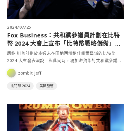
2024/07/25
Fox Business：共和黨參議員計劃在比特
幣 2024 大會上宣布「比特幣戰略儲備」法
案
唐納·川普計劃於本週末在田納西州納什維爾舉辦的比特幣
2024 大會發表演說。與此同時，親加密貨幣的共和黨參議員
Cynthia Lummis 似乎也準備在該會議上宣布一項將比特幣作
zombit jeff
為戰略儲備資產的新法案。⋯
比特幣 2024
美國監管