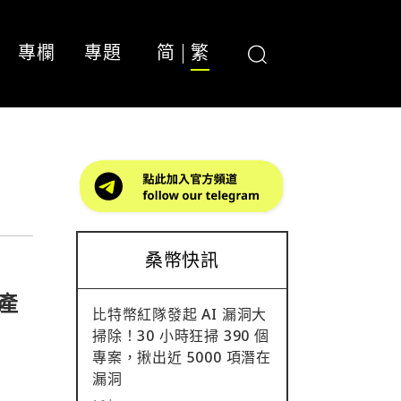
專欄
專題
简
繁
桑幣快訊
破產
比特幣紅隊發起 AI 漏洞大
掃除！30 小時狂掃 390 個
專案，揪出近 5000 項潛在
漏洞