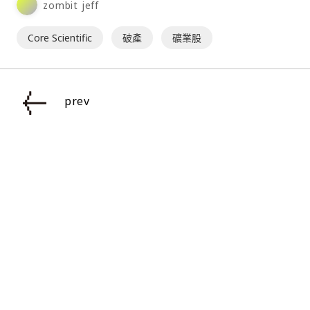
zombit jeff
Core Scientific
破產
礦業股
prev