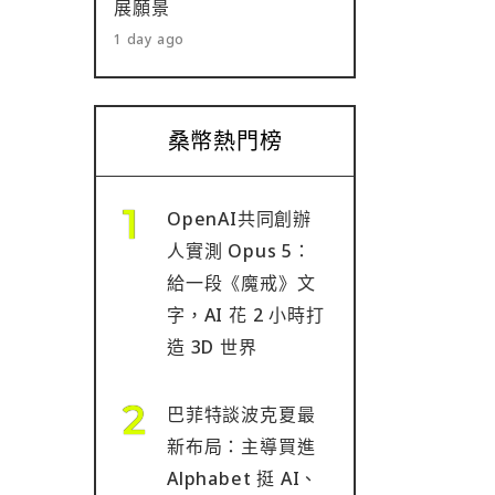
展願景
1 day ago
桑幣熱門榜
OpenAI共同創辦
人實測 Opus 5：
給一段《魔戒》文
字，AI 花 2 小時打
造 3D 世界
巴菲特談波克夏最
新布局：主導買進
Alphabet 挺 AI、