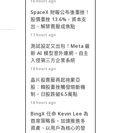
16 hours ago
SpaceX 財報公布後重挫！
股價重挫 13.6%，資本支
出、解禁賣壓成焦點
17 hours ago
測試設定又出包！Meta 最
新 AI 模型意外連網，自主
入侵第三方企業系統
18 hours ago
晶片股賣壓再起拖累亞
股：韓股重挫觸發熔斷機
制，日股跌破6.5萬點
18 hours ago
BingX 任命 Kevin Lee 為
首席策略長，加速推進多
資產、以用戶為核心的發