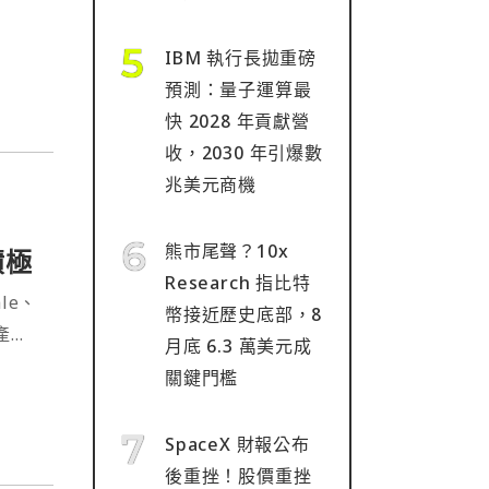
IBM 執行長拋重磅
預測：量子運算最
快 2028 年貢獻營
收，2030 年引爆數
兆美元商機
熊市尾聲？10x
積極
Research 指比特
ale、
幣接近歷史底部，8
資產管
月底 6.3 萬美元成
件，顯
關鍵門檻
SpaceX 財報公布
後重挫！股價重挫