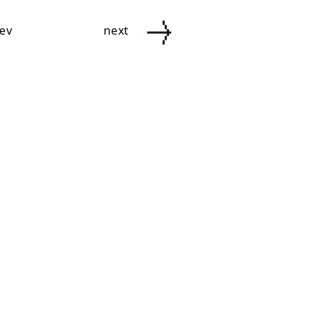
ev
next