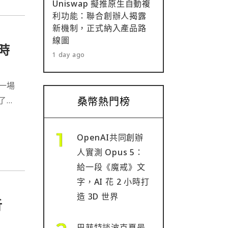
Uniswap 擬推原生自動複
利功能：聯合創辦人揭露
新機制，正式納入產品路
線圖
時
1 day ago
的一場
了一
桑幣熱門榜
）等
OpenAI共同創辦
人實測 Opus 5：
給一段《魔戒》文
字，AI 花 2 小時打
造 3D 世界
析
巴菲特談波克夏最