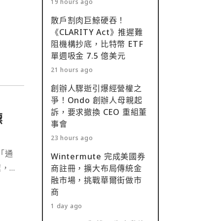
19 hours ago
。⋯
散戶割肉巨鯨硬吞！
《CLARITY Act》推遲難
阻機構抄底，比特幣 ETF
單週吸金 7.5 億美元
21 hours ago
創辦人驟逝引爆經營權之
爭！Ondo 創辦人母親起
訴，要求撤換 CEO 重組董
標
事會
23 hours ago
「通
Wintermute 完成美國券
程，未
商註冊，擴大布局傳統金
融市場，挑戰華爾街做市
商
1 day ago