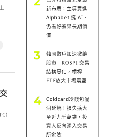
新布局：主導買進
Alphabet 挺 AI、
仍看好蘋果長期價
值
韓國散戶加速撤離
股市！KOSPI 交易
結構惡化，槓桿
ETF放大市場震盪
統交
Coldcard冷錢包漏
洞延燒！損失擴大
TC）
至近九千萬鎂，投
資人反向湧入交易
所避險