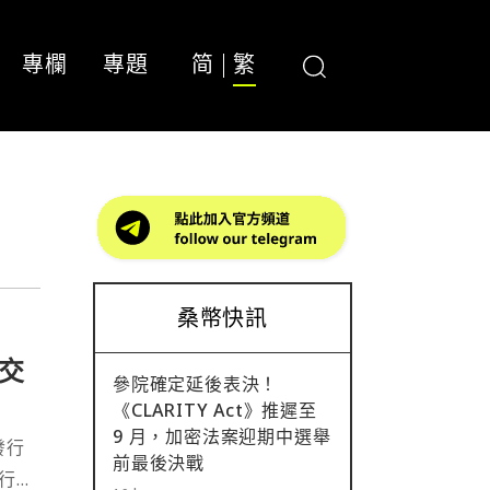
專欄
專題
简
繁
桑幣快訊
交
參院確定延後表決！
《CLARITY Act》推遲至
9 月，加密法案迎期中選舉
發行
前最後決戰
進行交