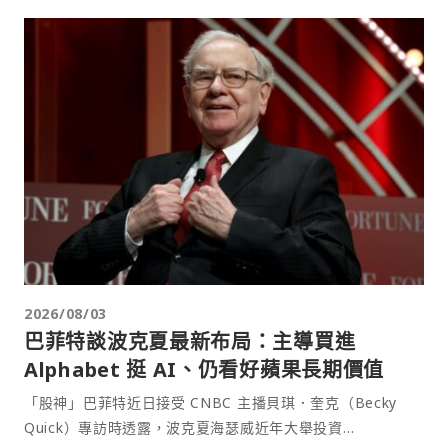
2026/08/03
巴菲特談波克夏最新布局：主導買進
Alphabet 挺 AI、仍看好蘋果長期價值
「股神」巴菲特近日接受 CNBC 主播貝琪．奎克（Becky
Quick）專訪時透露，波克夏海瑟威近年大舉投資