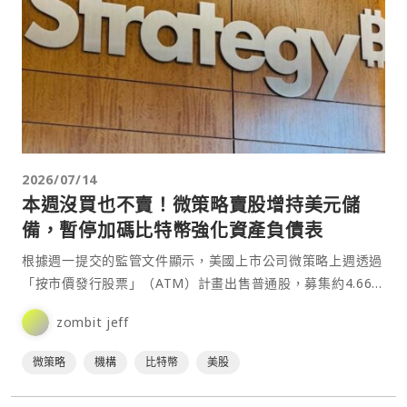
2026/07/14
本週沒買也不賣！微策略賣股增持美元儲
備，暫停加碼比特幣強化資產負債表
根據週一提交的監管文件顯示，美國上市公司微策略上週透過
「按市價發行股票」（ATM）計畫出售普通股，募集約4.667
億美元資金，使其美元儲備規模由約25.3億美元增加⋯
zombit jeff
微策略
機構
比特幣
美股