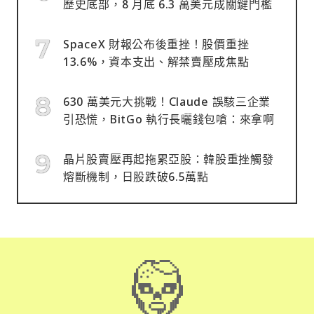
歷史底部，8 月底 6.3 萬美元成關鍵門檻
SpaceX 財報公布後重挫！股價重挫
13.6%，資本支出、解禁賣壓成焦點
630 萬美元大挑戰！Claude 誤駭三企業
引恐慌，BitGo 執行長曬錢包嗆：來拿啊
晶片股賣壓再起拖累亞股：韓股重挫觸發
熔斷機制，日股跌破6.5萬點