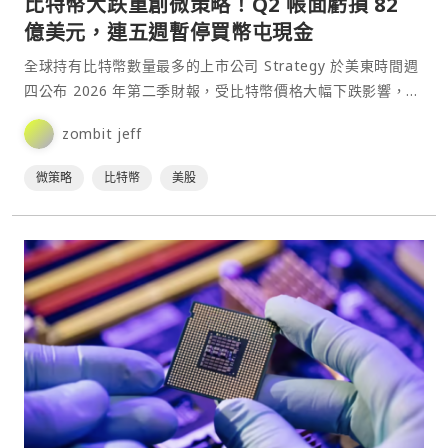
比特幣大跌重創微策略！Q2 帳面虧損 82
億美元，連五週暫停買幣屯現金
全球持有比特幣數量最多的上市公司 Strategy 於美東時間週
四公布 2026 年第二季財報，受比特幣價格大幅下跌影響，公
司由去年同期獲利 100 億美元，轉為虧損 82 億美元。不
zombit jeff
過，該公司強調，虧損主要來自比特幣持倉的未實現帳面損
失，並非實際出售資產所造成的損失。⋯
微策略
比特幣
美股