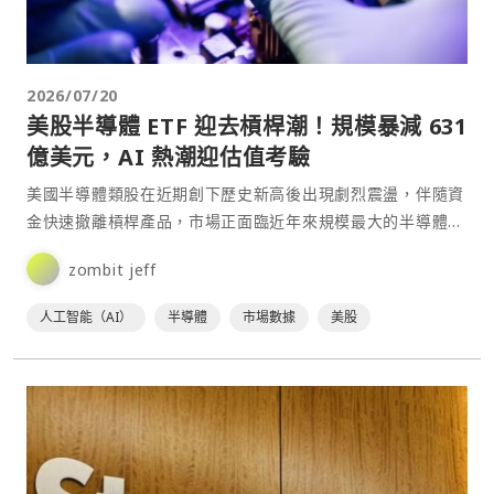
2026/07/20
美股半導體 ETF 迎去槓桿潮！規模暴減 631
億美元，AI 熱潮迎估值考驗
美國半導體類股在近期創下歷史新高後出現劇烈震盪，伴隨資
金快速撤離槓桿產品，市場正面臨近年來規模最大的半導體
ETF 去槓桿化浪潮。⋯
zombit jeff
人工智能（AI）
半導體
市場數據
美股