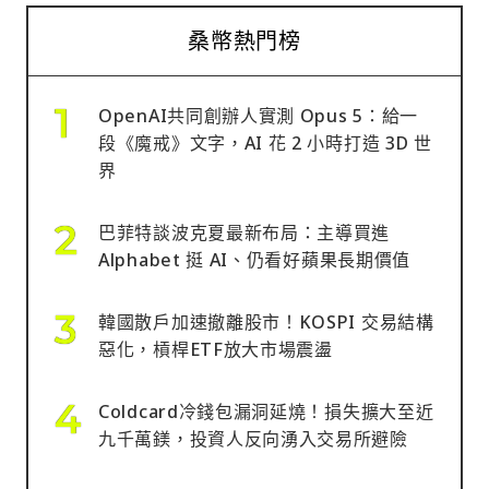
桑幣熱門榜
OpenAI共同創辦人實測 Opus 5：給一
段《魔戒》文字，AI 花 2 小時打造 3D 世
界
巴菲特談波克夏最新布局：主導買進
Alphabet 挺 AI、仍看好蘋果長期價值
韓國散戶加速撤離股市！KOSPI 交易結構
惡化，槓桿ETF放大市場震盪
Coldcard冷錢包漏洞延燒！損失擴大至近
九千萬鎂，投資人反向湧入交易所避險