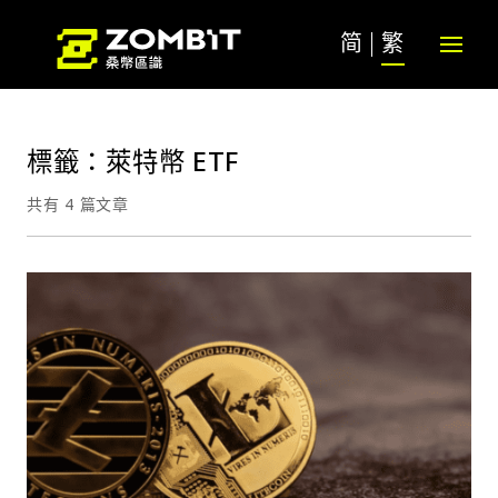
简
繁
標籤：萊特幣 ETF
共有 4 篇文章