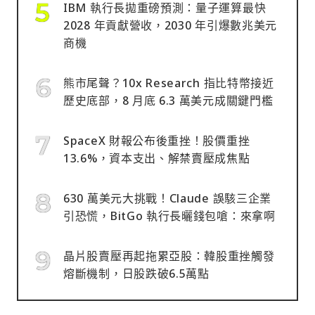
IBM 執行長拋重磅預測：量子運算最快
2028 年貢獻營收，2030 年引爆數兆美元
商機
熊市尾聲？10x Research 指比特幣接近
歷史底部，8 月底 6.3 萬美元成關鍵門檻
SpaceX 財報公布後重挫！股價重挫
13.6%，資本支出、解禁賣壓成焦點
630 萬美元大挑戰！Claude 誤駭三企業
引恐慌，BitGo 執行長曬錢包嗆：來拿啊
晶片股賣壓再起拖累亞股：韓股重挫觸發
熔斷機制，日股跌破6.5萬點