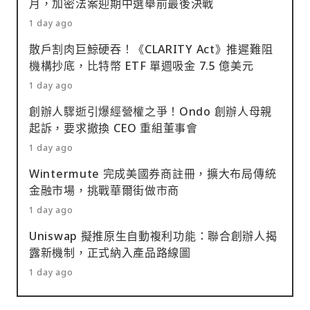
月，加密法案迎期中選舉前最後決戰
1 day ago
散戶割肉巨鯨硬吞！《CLARITY Act》推遲難阻
機構抄底，比特幣 ETF 單週吸金 7.5 億美元
1 day ago
創辦人驟逝引爆經營權之爭！Ondo 創辦人母親
起訴，要求撤換 CEO 重組董事會
1 day ago
Wintermute 完成美國券商註冊，擴大布局傳統
金融市場，挑戰華爾街做市商
1 day ago
Uniswap 擬推原生自動複利功能：聯合創辦人揭
露新機制，正式納入產品路線圖
1 day ago