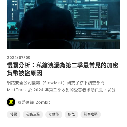
2024/07/03
慢霧分析：私鑰洩漏為第二季最常見的加密
貨幣被盜原因
網路安全公司慢霧（SlowMist）研究了旗下調查部門
MistTrack 於 2024 年第二季收到的受害者求助訊息，以分析
常見或罕見的駭客攻擊手法。在對其收到的 467 份被盜表單
桑幣區識 Zombit
進行統計後發現，私鑰洩漏、釣魚和詐騙是上季度最常見的三
種加密貨幣被盜原因。⋯
慢霧
私鑰洩漏
貔貅盤
釣魚
駭客攻擊