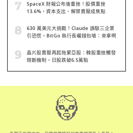
SpaceX 財報公布後重挫！股價重挫
13.6%，資本支出、解禁賣壓成焦點
630 萬美元大挑戰！Claude 誤駭三企業
引恐慌，BitGo 執行長曬錢包嗆：來拿啊
晶片股賣壓再起拖累亞股：韓股重挫觸發
熔斷機制，日股跌破6.5萬點