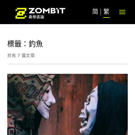
简
繁
標籤：釣魚
共有 7 篇文章