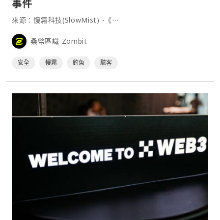
事件
來源：慢霧科技(SlowMist) -《⋯
桑幣區識 Zombit
安全
慢霧
釣魚
駭客