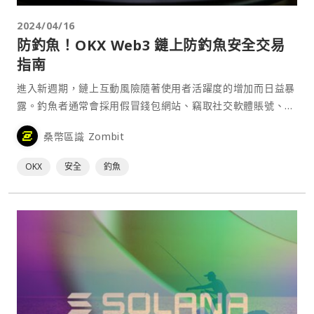
2024/04/16
防釣魚！OKX Web3 鏈上防釣魚安全交易
指南
進入新週期，鏈上互動風險隨著使用者活躍度的增加而日益暴
露。釣魚者通常會採用假冒錢包網站、竊取社交軟體賬號、建
立惡意瀏覽器外掛、傳送釣魚郵件和資訊以及釋出虛假應用程
桑幣區識 Zombit
式等方式，誘使使用者洩露敏感資訊，導致資產損失，釣魚形
式和場景呈現多樣性、複雜性和隱匿性等特徵。
OKX
安全
釣魚