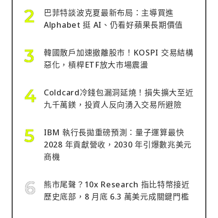
巴菲特談波克夏最新布局：主導買進
Alphabet 挺 AI、仍看好蘋果長期價值
韓國散戶加速撤離股市！KOSPI 交易結構
惡化，槓桿ETF放大市場震盪
Coldcard冷錢包漏洞延燒！損失擴大至近
九千萬鎂，投資人反向湧入交易所避險
IBM 執行長拋重磅預測：量子運算最快
2028 年貢獻營收，2030 年引爆數兆美元
商機
熊市尾聲？10x Research 指比特幣接近
歷史底部，8 月底 6.3 萬美元成關鍵門檻