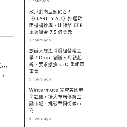
1 hour ago
散戶割肉巨鯨硬吞！
《CLARITY Act》推遲難
阻機構抄底，比特幣 ETF
單週吸金 7.5 億美元
3 hours ago
創辦人驟逝引爆經營權之
爭！Ondo 創辦人母親起
大哥
訴，要求撤換 CEO 重組董
事會
-3
5 hours ago
Wintermute 完成美國券
商註冊，擴大布局傳統金
融市場，挑戰華爾街做市
商
6 hours ago