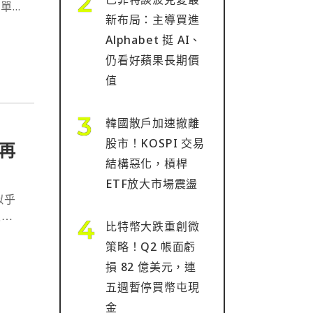
的單月
新布局：主導買進
Alphabet 挺 AI、
仍看好蘋果長期價
值
韓國散戶加速撤離
股市！KOSPI 交易
壓再
結構惡化，槓桿
ETF放大市場震盪
6⋯
比特幣大跌重創微
策略！Q2 帳面虧
損 82 億美元，連
五週暫停買幣屯現
金