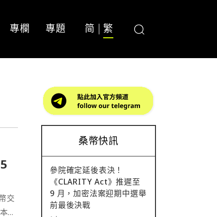
專欄
專題
简
繁
桑幣快訊
5
參院確定延後表決！
《CLARITY Act》推遲至
9 月，加密法案迎期中選舉
幣交
前最後決戰
址本週