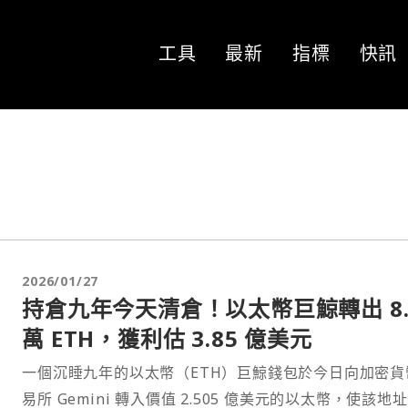
工具
最新
指標
快訊
2026/01/27
持倉九年今天清倉！以太幣巨鯨轉出 8.
萬 ETH，獲利估 3.85 億美元
一個沉睡九年的以太幣（ETH）巨鯨錢包於今日向加密貨
易所 Gemini 轉入價值 2.505 億美元的以太幣，使該地