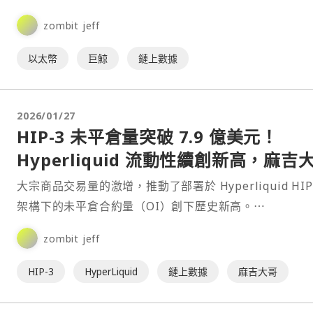
累計轉入 Gemini 的 ETH 金額達 3.97 億美元。⋯
zombit jeff
以太幣
巨鯨
鏈上數據
2026/01/27
HIP-3 未平倉量突破 7.9 億美元！
Hyperliquid 流動性續創新高，麻吉
加碼做多 HYPE
大宗商品交易量的激增，推動了部署於 Hyperliquid HIP
架構下的未平倉合約量（OI）創下歷史新高。⋯
zombit jeff
HIP-3
HyperLiquid
鏈上數據
麻吉大哥