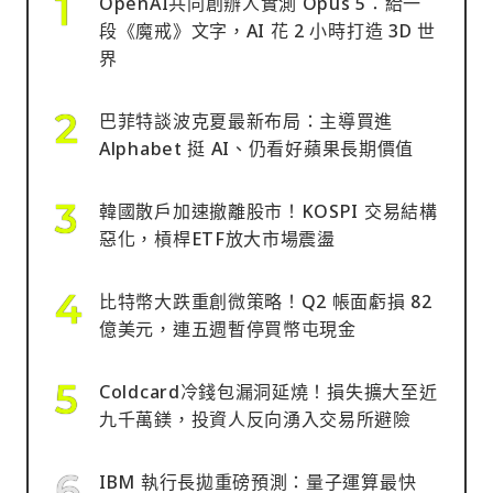
OpenAI共同創辦人實測 Opus 5：給一
段《魔戒》文字，AI 花 2 小時打造 3D 世
界
巴菲特談波克夏最新布局：主導買進
Alphabet 挺 AI、仍看好蘋果長期價值
韓國散戶加速撤離股市！KOSPI 交易結構
惡化，槓桿ETF放大市場震盪
比特幣大跌重創微策略！Q2 帳面虧損 82
億美元，連五週暫停買幣屯現金
Coldcard冷錢包漏洞延燒！損失擴大至近
九千萬鎂，投資人反向湧入交易所避險
IBM 執行長拋重磅預測：量子運算最快