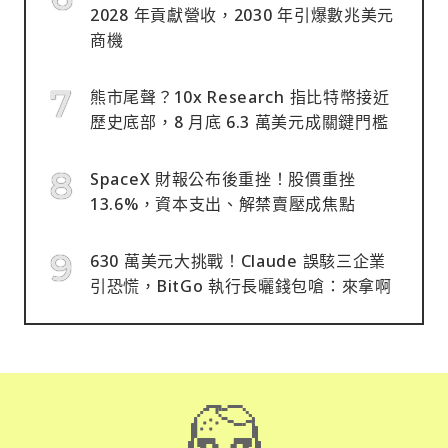
2028 年貢獻營收，2030 年引爆數兆美元
商機
熊市尾聲？10x Research 指比特幣接近
歷史底部，8 月底 6.3 萬美元成關鍵門檻
SpaceX 財報公布後重挫！股價重挫
13.6%，資本支出、解禁賣壓成焦點
630 萬美元大挑戰！Claude 誤駭三企業
引恐慌，BitGo 執行長曬錢包嗆：來拿啊