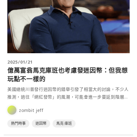
2025/01/21
億萬富翁馬克庫班也考慮發迷因幣：但我想
玩點不一樣的
美國總統川普發行迷因幣的錯舉引發了相當大的討論，不少人
推測，過往「網紅發幣」的風潮，可能會進一步蔓延到階層更
高的名人。 昨晚億萬富翁企業家 Mark Cuban 就⋯
zombit jeff
熱門時事
迷因幣
馬克·庫班