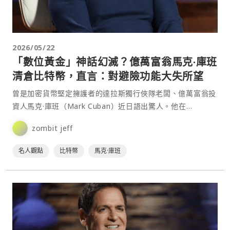
2026/05/22
「數位黃金」神話幻滅？億萬富翁馬克·庫班
清倉比特幣，直言：對避險功能大失所望
曾是加密貨幣堅定擁護者的達拉斯獨行俠隊老闆、億萬富翁投
資人馬克·庫班（Mark Cuban）近日語出驚人。他在
Podcast 節目中透露，由於比特幣在近期地緣政治⋯
zombit jeff
名人觀點
比特幣
馬克·庫班