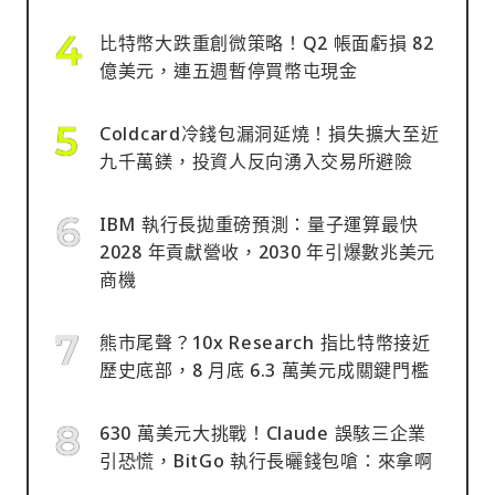
比特幣大跌重創微策略！Q2 帳面虧損 82
億美元，連五週暫停買幣屯現金
Coldcard冷錢包漏洞延燒！損失擴大至近
九千萬鎂，投資人反向湧入交易所避險
IBM 執行長拋重磅預測：量子運算最快
2028 年貢獻營收，2030 年引爆數兆美元
商機
熊市尾聲？10x Research 指比特幣接近
歷史底部，8 月底 6.3 萬美元成關鍵門檻
630 萬美元大挑戰！Claude 誤駭三企業
引恐慌，BitGo 執行長曬錢包嗆：來拿啊