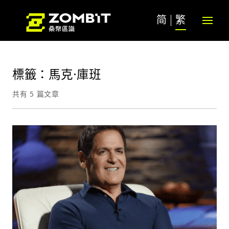
简
繁
標籤：馬克·庫班
共有 5 篇文章