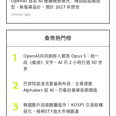
OpenAI 首款 AI 硬體細節曝光：傳採甜甜圈造
型、無螢幕設計，預計 2027 年問世
5 hours ago
桑幣熱門榜
OpenAI共同創辦人實測 Opus 5：給一
段《魔戒》文字，AI 花 2 小時打造 3D 世
界
巴菲特談波克夏最新布局：主導買進
Alphabet 挺 AI、仍看好蘋果長期價值
韓國散戶加速撤離股市！KOSPI 交易結構
惡化，槓桿ETF放大市場震盪