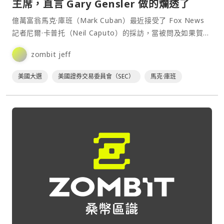
主席，直言 Gary Gensler 做的爛透了
億萬富翁馬克·庫班（Mark Cuban）最近接受了 Fox News
記者尼爾·卡普托（Neil Caputo）的採訪，當被問及如果賀錦
麗內閣向他提供商務部部長一職，他是否願意接受時，馬克·
zombit jeff
庫班回應道：⋯
美國大選
美國證券交易委員會（SEC）
馬克·庫班