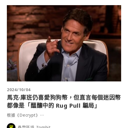
2024/10/04
馬克·庫班仍喜愛狗狗幣，但直言每個迷因幣
都像是「醞釀中的 Rug Pull 騙局」
根據《Decrypt》⋯
桑幣區識 Zombit