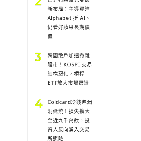
新布局：主導買進
Alphabet 挺 AI、
仍看好蘋果長期價
值
韓國散戶加速撤離
股市！KOSPI 交易
結構惡化，槓桿
ETF放大市場震盪
Coldcard冷錢包漏
洞延燒！損失擴大
至近九千萬鎂，投
資人反向湧入交易
所避險