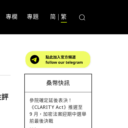
專欄
專題
简
繁
桑幣快訊
性評
參院確定延後表決！
《CLARITY Act》推遲至
9 月，加密法案迎期中選舉
前最後決戰