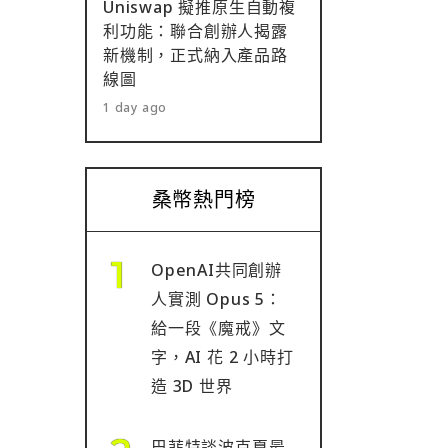
Uniswap 擬推原生自動複
利功能：聯合創辦人揭露
新機制，正式納入產品路
線圖
1 day ago
桑幣熱門榜
OpenAI共同創辦
人實測 Opus 5：
給一段《魔戒》文
字，AI 花 2 小時打
造 3D 世界
巴菲特談波克夏最