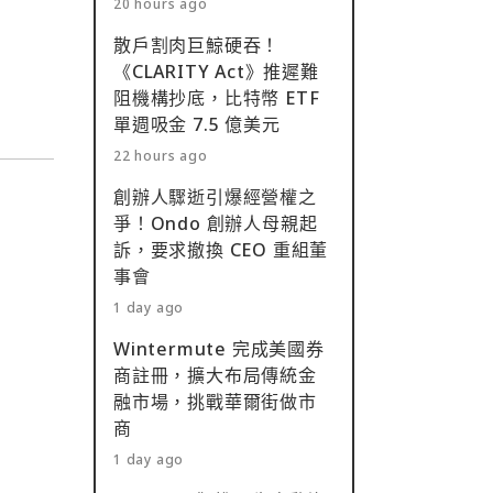
20 hours ago
散戶割肉巨鯨硬吞！
《CLARITY Act》推遲難
阻機構抄底，比特幣 ETF
單週吸金 7.5 億美元
22 hours ago
創辦人驟逝引爆經營權之
爭！Ondo 創辦人母親起
訴，要求撤換 CEO 重組董
事會
1 day ago
Wintermute 完成美國券
商註冊，擴大布局傳統金
融市場，挑戰華爾街做市
商
1 day ago