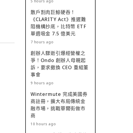
5 hours ago
散戶割肉巨鯨硬吞！
《CLARITY Act》推遲難
阻機構抄底，比特幣 ETF
單週吸金 7.5 億美元
7 hours ago
創辦人驟逝引爆經營權之
爭！Ondo 創辦人母親起
訴，要求撤換 CEO 重組董
事會
9 hours ago
Wintermute 完成美國券
商註冊，擴大布局傳統金
融市場，挑戰華爾街做市
商
10 hours ago