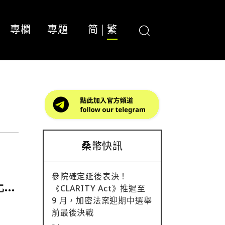
專欄
專題
简
繁
桑幣快訊
參院確定延後表決！
鎂比特
《CLARITY Act》推遲至
9 月，加密法案迎期中選舉
前最後決戰