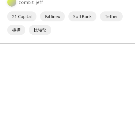
zombit jeff
21 Capital
Bitfinex
SoftBank
Tether
機構
比特幣