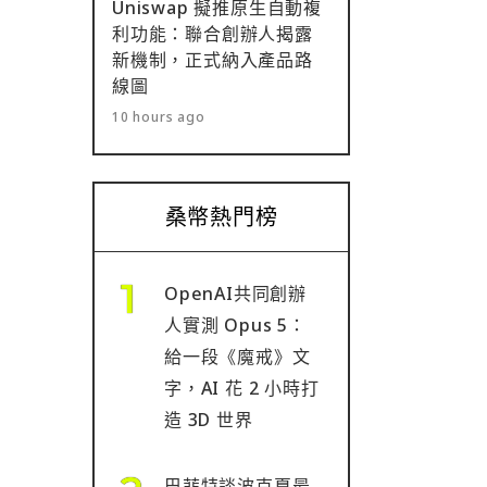
Uniswap 擬推原生自動複
利功能：聯合創辦人揭露
新機制，正式納入產品路
線圖
10 hours ago
桑幣熱門榜
OpenAI共同創辦
人實測 Opus 5：
給一段《魔戒》文
字，AI 花 2 小時打
造 3D 世界
巴菲特談波克夏最