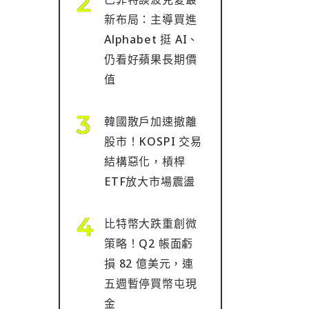
新布局：主導買進
Alphabet 挺 AI、
仍看好蘋果長期價
值
韓國散戶加速撤離
股市！KOSPI 交易
結構惡化，槓桿
ETF放大市場震盪
比特幣大跌重創微
策略！Q2 帳面虧
損 82 億美元，連
五週暫停買幣屯現
金