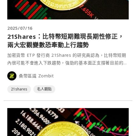
2025/07/16
21Shares：比特幣短期難現長期性修正，
兩大宏觀變數恐牽動上行趨勢
加密貨幣 ETP 發行商 21Shares 的研究員認為，比特幣短期
內很可能不會進入下跌趨勢，強勁的基本面正支撐著目前的走
勢。⋯
桑幣區識 Zombit
21shares
名人觀點