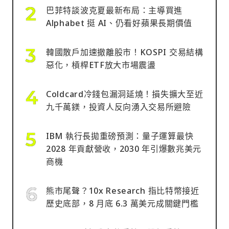
巴菲特談波克夏最新布局：主導買進
Alphabet 挺 AI、仍看好蘋果長期價值
韓國散戶加速撤離股市！KOSPI 交易結構
惡化，槓桿ETF放大市場震盪
Coldcard冷錢包漏洞延燒！損失擴大至近
九千萬鎂，投資人反向湧入交易所避險
IBM 執行長拋重磅預測：量子運算最快
2028 年貢獻營收，2030 年引爆數兆美元
商機
熊市尾聲？10x Research 指比特幣接近
歷史底部，8 月底 6.3 萬美元成關鍵門檻