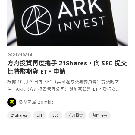
2021/10/14
方舟投資再度攜手 21Shares，向 SEC 提交
比特幣期貨 ETF 申請
根據 10 月 3 日向 SEC（美國證券交易委員會）提交的文
件，ARK（方舟投資管理公司）與加密貨幣 ETP 發行商
21Shares 合作申請追蹤比特幣期貨的 ETF「The ARK
桑幣區識 Zombit
21Shares Bitcoin Futures Strategy ETF」，該 ETF 計畫
投資在 CFTC（美國商品期貨交易委員⋯
21shares
ETF
SEC
方舟投資
熱門時事