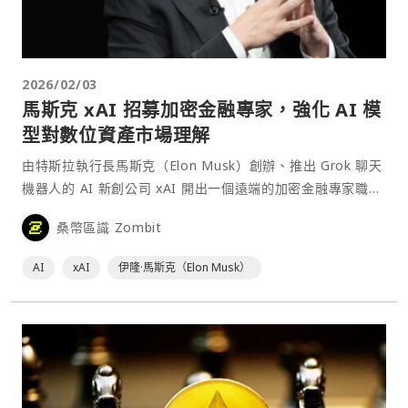
2026/02/03
馬斯克 xAI 招募加密金融專家，強化 AI 模
型對數位資產市場理解
由特斯拉執行長馬斯克（Elon Musk）創辦、推出 Grok 聊天
機器人的 AI 新創公司 xAI 開出一個遠端的加密金融專家職
缺，目的是加強其 AI 模型對數位資產市場的理解。此舉正值
桑幣區識 Zombit
xAI 與 SpaceX 合併為單一實體之際，合併後公司據稱估值達
1.25 兆⋯
AI
xAI
伊隆·馬斯克（Elon Musk）