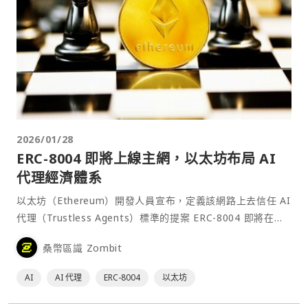
2026/01/28
ERC-8004 即將上線主網，以太坊布局 AI
代理經濟體系
以太坊（Ethereum）開發人員宣布，定義該網路上去信任 AI
代理（Trustless Agents）標準的提案 ERC-8004 即將在主
網上線。這項提案於 2025 年 8 月提出，目標是讓 AI 代理能
桑幣區識 Zombit
在以太坊上與不同組織與平台互動，從而促成一個去中心化、
免許⋯
AI
AI 代理
ERC-8004
以太坊