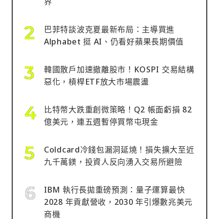
界
巴菲特談波克夏最新布局：主導買進
Alphabet 挺 AI、仍看好蘋果長期價值
韓國散戶加速撤離股市！KOSPI 交易結構
惡化，槓桿ETF放大市場震盪
比特幣大跌重創微策略！Q2 帳面虧損 82
億美元，連五週暫停買幣屯現金
Coldcard冷錢包漏洞延燒！損失擴大至近
九千萬鎂，投資人反向湧入交易所避險
IBM 執行長拋重磅預測：量子運算最快
2028 年貢獻營收，2030 年引爆數兆美元
商機