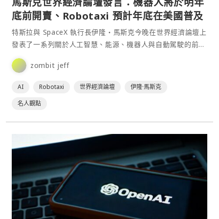
馬斯克世界經濟論壇發言：機器人將於明年
底前開賣、Robotaxi 預計年底在美國普及
特斯拉與 SpaceX 執行長伊隆・馬斯克今晚在世界經濟論壇上
發表了一系列關於人工智慧、能源、機器人與自動駕駛的前瞻
性言論。⋯
zombit jeff
AI
Robotaxi
世界經濟論壇
伊隆·馬斯克
名人觀點