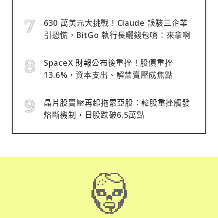
630 萬美元大挑戰！Claude 誤駭三企業
引恐慌，BitGo 執行長曬錢包嗆：來拿啊
SpaceX 財報公布後重挫！股價重挫
13.6%，資本支出、解禁賣壓成焦點
晶片股賣壓再起拖累亞股：韓股重挫觸發
熔斷機制，日股跌破6.5萬點