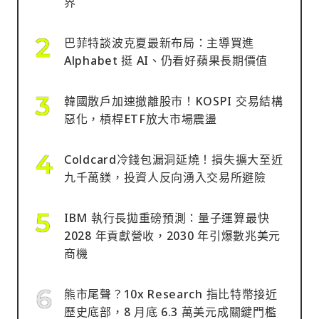
界
巴菲特談波克夏最新布局：主導買進
Alphabet 挺 AI、仍看好蘋果長期價值
韓國散戶加速撤離股市！KOSPI 交易結構
惡化，槓桿ETF放大市場震盪
Coldcard冷錢包漏洞延燒！損失擴大至近
九千萬鎂，投資人反向湧入交易所避險
IBM 執行長拋重磅預測：量子運算最快
2028 年貢獻營收，2030 年引爆數兆美元
商機
熊市尾聲？10x Research 指比特幣接近
歷史底部，8 月底 6.3 萬美元成關鍵門檻