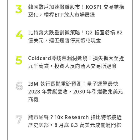
韓國散戶加速撤離股市！KOSPI 交易結構
惡化，槓桿ETF放大市場震盪
比特幣大跌重創微策略！Q2 帳面虧損 82
億美元，連五週暫停買幣屯現金
Coldcard冷錢包漏洞延燒！損失擴大至近
九千萬鎂，投資人反向湧入交易所避險
IBM 執行長拋重磅預測：量子運算最快
2028 年貢獻營收，2030 年引爆數兆美元
商機
熊市尾聲？10x Research 指比特幣接近
歷史底部，8 月底 6.3 萬美元成關鍵門檻