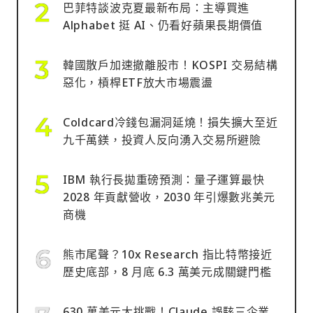
巴菲特談波克夏最新布局：主導買進
Alphabet 挺 AI、仍看好蘋果長期價值
韓國散戶加速撤離股市！KOSPI 交易結構
惡化，槓桿ETF放大市場震盪
Coldcard冷錢包漏洞延燒！損失擴大至近
九千萬鎂，投資人反向湧入交易所避險
IBM 執行長拋重磅預測：量子運算最快
2028 年貢獻營收，2030 年引爆數兆美元
商機
熊市尾聲？10x Research 指比特幣接近
歷史底部，8 月底 6.3 萬美元成關鍵門檻
630 萬美元大挑戰！Claude 誤駭三企業