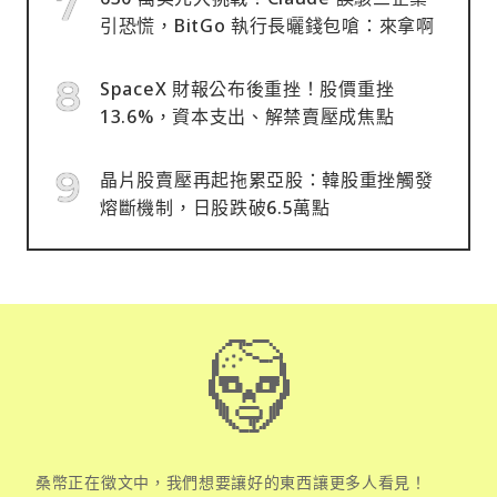
引恐慌，BitGo 執行長曬錢包嗆：來拿啊
SpaceX 財報公布後重挫！股價重挫
13.6%，資本支出、解禁賣壓成焦點
晶片股賣壓再起拖累亞股：韓股重挫觸發
熔斷機制，日股跌破6.5萬點
桑幣正在徵文中，我們想要讓好的東西讓更多人看見！