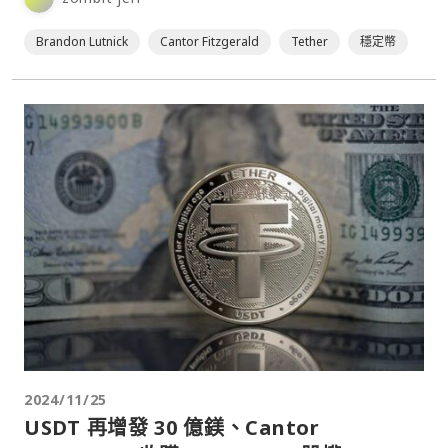
Brandon Lutnick
Cantor Fitzgerald
Tether
穩定幣
2024/11/25
USDT 再增發 30 億鎂、Cantor