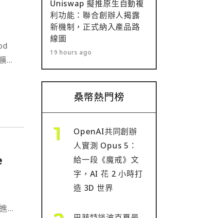
Uniswap 擬推原生自動複
利功能：聯合創辦人揭露
新機制，正式納入產品路
線圖
od
19 hours ago
一擴大
桑幣熱門榜
OpenAI共同創辦
人實測 Opus 5：
e
給一段《魔戒》文
字，AI 花 2 小時打
造 3D 世界
，進一
巴菲特談波克夏最