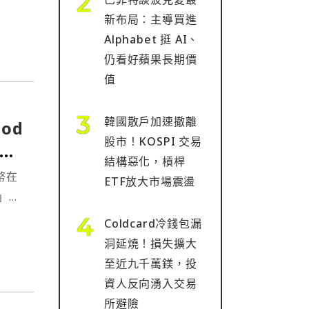
新布局：主導買進
Alphabet 挺 AI、
仍看好蘋果長期價
值
韓國散戶加速撤離
od
股市！KOSPI 交易
標
結構惡化，槓桿
幣在
ETF放大市場震盪
」的
Coldcard冷錢包漏
洞延燒！損失擴大
至近九千萬鎂，投
資人反向湧入交易
所避險