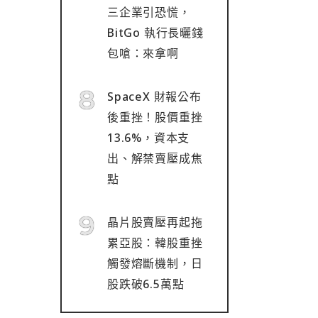
三企業引恐慌，
BitGo 執行長曬錢
包嗆：來拿啊
SpaceX 財報公布
後重挫！股價重挫
13.6%，資本支
出、解禁賣壓成焦
點
晶片股賣壓再起拖
累亞股：韓股重挫
觸發熔斷機制，日
股跌破6.5萬點