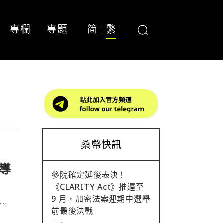
專欄
專題
简
繁
桑幣快訊
導
參院確定延後表決！
《CLARITY Act》推遲至
9 月，加密法案迎期中選舉
Cat⋯
前最後決戰