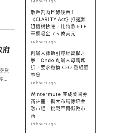
14 hours ago
散戶割肉巨鯨硬吞！
《CLARITY Act》推遲難
阻機構抄底，比特幣 ETF
單週吸金 7.5 億美元
16 hours ago
政府
創辦人驟逝引爆經營權之
爭！Ondo 創辦人母親起
訴，要求撤換 CEO 重組董
加密貨
事會
使其
18 hours ago
美國
Wintermute 完成美國券
商註冊，擴大布局傳統金
融市場，挑戰華爾街做市
商
19 hours ago