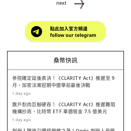
next
桑幣快訊
參院確定延後表決！《CLARITY Act》推遲至 9
月，加密法案迎期中選舉前最後決戰
1 day ago
散戶割肉巨鯨硬吞！《CLARITY Act》推遲難阻
機構抄底，比特幣 ETF 單週吸金 7.5 億美元
1 day ago
創辦人驟逝引爆經營權之爭！Ondo 創辦人母親