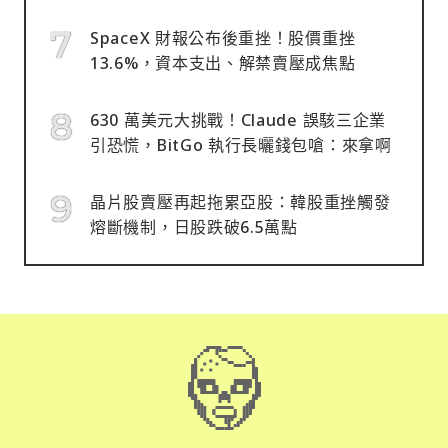
SpaceX 財報公布後重挫！股價重挫
13.6%，資本支出、解禁賣壓成焦點
630 萬美元大挑戰！Claude 誤駭三企業
引恐慌，BitGo 執行長曬錢包嗆：來拿啊
晶片股賣壓再起拖累亞股：韓股重挫觸發
熔斷機制，日股跌破6.5萬點