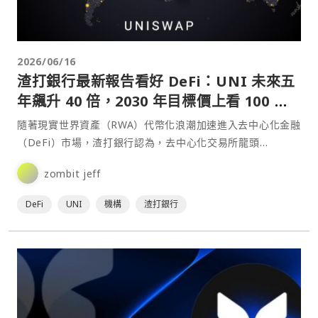
2026/06/16
渣打銀行最新報告看好 DeFi：UNI 未來五
年飆升 40 倍，2030 年目標價上看 100 美
元
隨著現實世界資產（RWA）代幣化浪潮加速進入去中心化金融
（DeFi）市場，渣打銀行認為，去中心化交易所龍頭
Uniswap 的治理代幣 UNI 有望成為下一輪加密市⋯
zombit jeff
DeFi
UNI
機構
渣打銀行