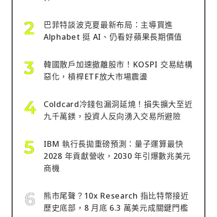
巴菲特談波克夏最新布局：主導買進
Alphabet 挺 AI、仍看好蘋果長期價值
韓國散戶加速撤離股市！KOSPI 交易結構
惡化，槓桿ETF放大市場震盪
Coldcard冷錢包漏洞延燒！損失擴大至近
九千萬鎂，投資人反向湧入交易所避險
IBM 執行長拋重磅預測：量子運算最快
2028 年貢獻營收，2030 年引爆數兆美元
商機
熊市尾聲？10x Research 指比特幣接近
歷史底部，8 月底 6.3 萬美元成關鍵門檻