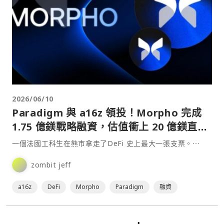
2026/06/10
Paradigm 與 a16z 領投！Morpho 完成
1.75 億鎂戰略融資，估值衝上 20 億鎂直追
Aave
一個法國工科生在熊市拿走了DeFi 史上最大一張支票。⋯
zombit jeff
a16z
DeFi
Morpho
Paradigm
融資