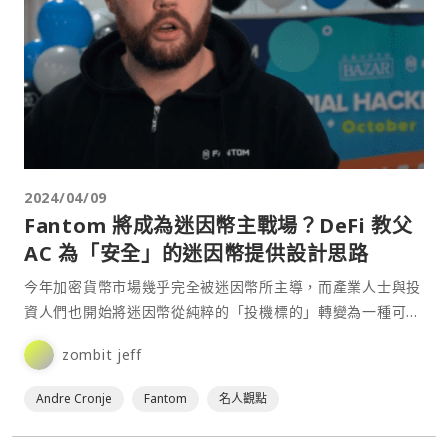
2024/04/09
Fantom 將成為迷因幣主戰場？DeFi 教父
AC 為「安全」的迷因幣提供設計思路
今年加密貨幣市場幾乎完全被迷因幣所主導，而產業人士與投
資人們也開始將迷因幣從純粹的「投機標的」轉變為一種可被
量化的「文化精神」，Solana 生態更因為迷因幣的蓬勃發展
zombit jeff
而湧入大量用戶。而為了讓這股浪潮能夠轉向 Fantom 生態
系統，被譽為 DeFi 之父的 Fanto⋯
Andre Cronje
Fantom
名人觀點