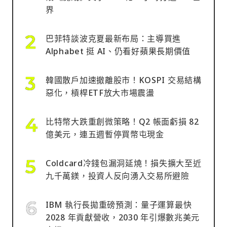
界
巴菲特談波克夏最新布局：主導買進
Alphabet 挺 AI、仍看好蘋果長期價值
韓國散戶加速撤離股市！KOSPI 交易結構
惡化，槓桿ETF放大市場震盪
比特幣大跌重創微策略！Q2 帳面虧損 82
億美元，連五週暫停買幣屯現金
Coldcard冷錢包漏洞延燒！損失擴大至近
九千萬鎂，投資人反向湧入交易所避險
IBM 執行長拋重磅預測：量子運算最快
2028 年貢獻營收，2030 年引爆數兆美元