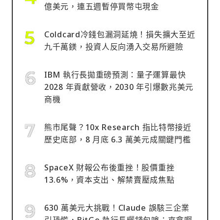
億美元，連五週暫停買幣屯現金
Coldcard冷錢包漏洞延燒！損失擴大至近
九千萬鎂，投資人反向湧入交易所避險
IBM 執行長拋重磅預測：量子運算最快
2028 年貢獻營收，2030 年引爆數兆美元
商機
熊市尾聲？10x Research 指比特幣接近
歷史底部，8 月底 6.3 萬美元成關鍵門檻
SpaceX 財報公布後重挫！股價重挫
13.6%，資本支出、解禁賣壓成焦點
630 萬美元大挑戰！Claude 誤駭三企業
引恐慌，BitGo 執行長曬錢包嗆：來拿啊