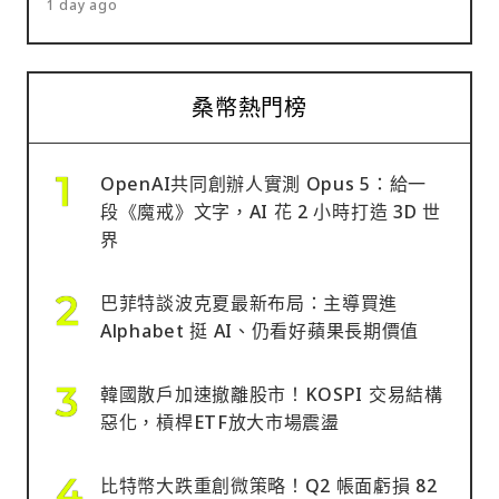
1 day ago
桑幣熱門榜
OpenAI共同創辦人實測 Opus 5：給一
段《魔戒》文字，AI 花 2 小時打造 3D 世
界
巴菲特談波克夏最新布局：主導買進
Alphabet 挺 AI、仍看好蘋果長期價值
韓國散戶加速撤離股市！KOSPI 交易結構
惡化，槓桿ETF放大市場震盪
比特幣大跌重創微策略！Q2 帳面虧損 82