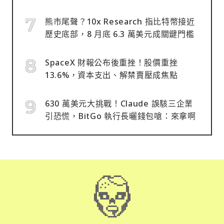
熊市尾聲？10x Research 指比特幣接近
歷史底部，8 月底 6.3 萬美元成關鍵門檻
SpaceX 財報公布後重挫！股價重挫
13.6%，資本支出、解禁賣壓成焦點
630 萬美元大挑戰！Claude 誤駭三企業
引恐慌，BitGo 執行長曬錢包嗆：來拿啊