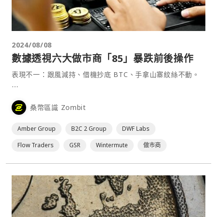
2024/08/08
數據透視六大做市商「85」暴跌前後操作
表現不一：跟風減持、借機抄底 BTC、手拿山寨紋絲不動。
⋯
桑幣區識 Zombit
Amber Group
B2C 2 Group
DWF Labs
Flow Traders
GSR
Wintermute
做市商