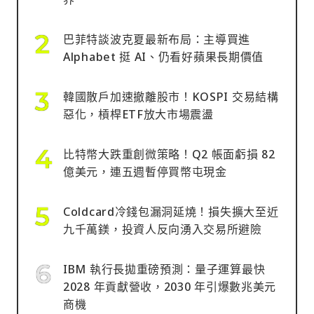
巴菲特談波克夏最新布局：主導買進
Alphabet 挺 AI、仍看好蘋果長期價值
韓國散戶加速撤離股市！KOSPI 交易結構
惡化，槓桿ETF放大市場震盪
比特幣大跌重創微策略！Q2 帳面虧損 82
億美元，連五週暫停買幣屯現金
Coldcard冷錢包漏洞延燒！損失擴大至近
九千萬鎂，投資人反向湧入交易所避險
IBM 執行長拋重磅預測：量子運算最快
2028 年貢獻營收，2030 年引爆數兆美元
商機