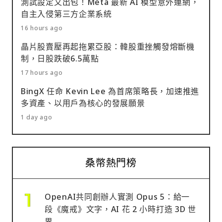
測試設定又出包！Meta 最新 AI 模型意外連網，
自主入侵第三方企業系統
16 hours ago
晶片股賣壓再起拖累亞股：韓股重挫觸發熔斷機
制，日股跌破6.5萬點
17 hours ago
BingX 任命 Kevin Lee 為首席策略長，加速推進
多資產、以用戶為核心的發展願景
1 day ago
桑幣熱門榜
OpenAI共同創辦人實測 Opus 5：給一
段《魔戒》文字，AI 花 2 小時打造 3D 世
界