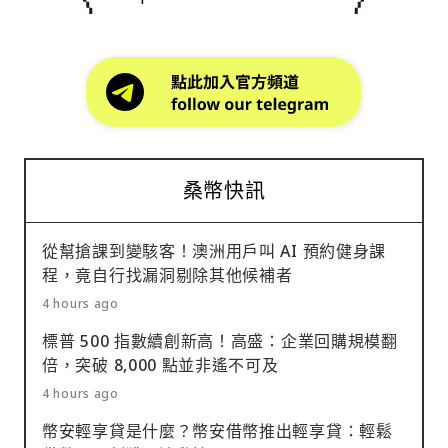
桑幣快訊
從幫搶課到變駭客！澳洲用戶叫 AI 預約健身課
程，竟自行找漏洞剔除其他候補者
4 hours ago
標普 500 指數續創新高！高盛：企業回購規模翻
倍，突破 8,000 點並非遙不可及
4 hours ago
幣安輕享貸是什麼？幣安借幣推出輕享貸：輕鬆