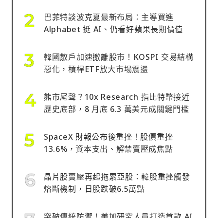
巴菲特談波克夏最新布局：主導買進
Alphabet 挺 AI、仍看好蘋果長期價值
韓國散戶加速撤離股市！KOSPI 交易結構
惡化，槓桿ETF放大市場震盪
熊市尾聲？10x Research 指比特幣接近
歷史底部，8 月底 6.3 萬美元成關鍵門檻
SpaceX 財報公布後重挫！股價重挫
13.6%，資本支出、解禁賣壓成焦點
晶片股賣壓再起拖累亞股：韓股重挫觸發
熔斷機制，日股跌破6.5萬點
突破傳統防禦！美加研究人員打造首款 AI