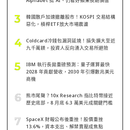
Alphabet 挺 AI、仍看好蘋果長期價值
韓國散戶加速撤離股市！KOSPI 交易結構
惡化，槓桿ETF放大市場震盪
Coldcard冷錢包漏洞延燒！損失擴大至近
九千萬鎂，投資人反向湧入交易所避險
IBM 執行長拋重磅預測：量子運算最快
2028 年貢獻營收，2030 年引爆數兆美元
商機
熊市尾聲？10x Research 指比特幣接近
歷史底部，8 月底 6.3 萬美元成關鍵門檻
SpaceX 財報公布後重挫！股價重挫
13.6%，資本支出、解禁賣壓成焦點