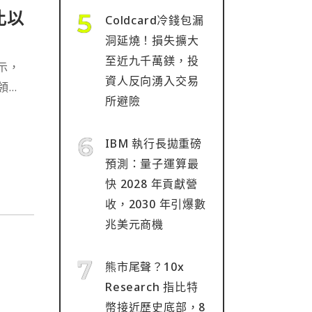
比以
Coldcard冷錢包漏
洞延燒！損失擴大
至近九千萬鎂，投
表示，
資人反向湧入交易
領先
所避險
IBM 執行長拋重磅
預測：量子運算最
快 2028 年貢獻營
收，2030 年引爆數
兆美元商機
熊市尾聲？10x
Research 指比特
幣接近歷史底部，8