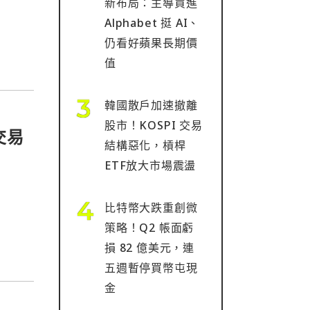
新布局：主導買進
Alphabet 挺 AI、
仍看好蘋果長期價
值
韓國散戶加速撤離
股市！KOSPI 交易
交易
結構惡化，槓桿
ETF放大市場震盪
比特幣大跌重創微
策略！Q2 帳面虧
損 82 億美元，連
五週暫停買幣屯現
金