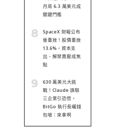
月底 6.3 萬美元成
關鍵門檻
SpaceX 財報公布
後重挫！股價重挫
13.6%，資本支
出、解禁賣壓成焦
點
630 萬美元大挑
戰！Claude 誤駭
三企業引恐慌，
BitGo 執行長曬錢
包嗆：來拿啊