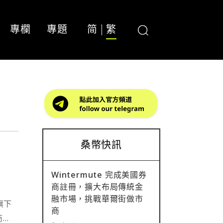
專欄
專題
简
繁
桑幣快訊
Wintermute 完成美國券
商註冊，擴大布局傳統金
融市場，挑戰華爾街做市
旗下
商
商