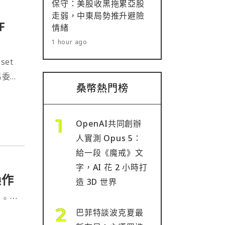
保守：美股收黑拖累亞股
走弱，中東局勢推升避險
F
情緒
1 hour ago
set
易委
桑幣熱門榜
產財庫
OpenAI共同創辦
人實測 Opus 5：
給一段《魔戒》文
字，AI 花 2 小時打
操作
造 3D 世界
動。⋯
巴菲特談波克夏最