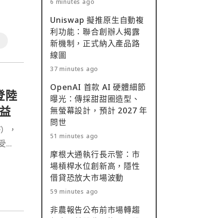
6 minutes ago
Uniswap 擬推原生自動複
利功能：聯合創辦人揭露
行
新機制，正式納入產品路
線圖
37 minutes ago
OpenAI 首款 AI 硬體細節
登陸
曝光：傳採甜甜圈造型、
益
無螢幕設計，預計 2027 年
問世
F），
51 minutes ago
受監
摩根大通執行長示警：市
場槓桿水位創新高，隱性
借貸恐放大市場波動
59 minutes ago
非農報告公布前市場轉趨