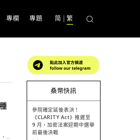
專欄
專題
简
繁
桑幣快訊
幣種
參院確定延後表決！
《CLARITY Act》推遲至
9 月，加密法案迎期中選舉
前最後決戰
），將