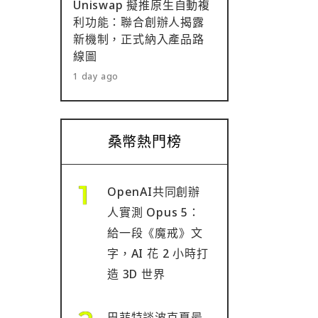
Uniswap 擬推原生自動複
利功能：聯合創辦人揭露
新機制，正式納入產品路
線圖
1 day ago
桑幣熱門榜
OpenAI共同創辦
人實測 Opus 5：
給一段《魔戒》文
字，AI 花 2 小時打
造 3D 世界
巴菲特談波克夏最