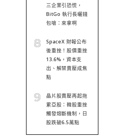
三企業引恐慌，
BitGo 執行長曬錢
包嗆：來拿啊
SpaceX 財報公布
後重挫！股價重挫
13.6%，資本支
出、解禁賣壓成焦
點
晶片股賣壓再起拖
累亞股：韓股重挫
觸發熔斷機制，日
股跌破6.5萬點