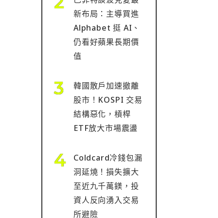
新布局：主導買進
Alphabet 挺 AI、
仍看好蘋果長期價
值
韓國散戶加速撤離
股市！KOSPI 交易
結構惡化，槓桿
ETF放大市場震盪
Coldcard冷錢包漏
洞延燒！損失擴大
至近九千萬鎂，投
資人反向湧入交易
所避險