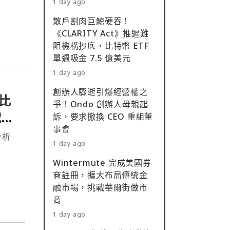
1 day ago
散戶割肉巨鯨硬吞！
《CLARITY Act》推遲難
阻機構抄底，比特幣 ETF
單週吸金 7.5 億美元
1 day ago
創辦人驟逝引爆經營權之
的比
爭！Ondo 創辦人母親起
號做
訴，要求撤換 CEO 重組董
事會
1 day ago
Wintermute 完成美國券
商註冊，擴大布局傳統金
融市場，挑戰華爾街做市
商
1 day ago