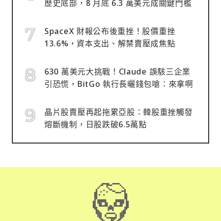
歷史底部，8 月底 6.3 萬美元成關鍵門檻
SpaceX 財報公布後重挫！股價重挫
13.6%，資本支出、解禁賣壓成焦點
630 萬美元大挑戰！Claude 誤駭三企業
引恐慌，BitGo 執行長曬錢包嗆：來拿啊
晶片股賣壓再起拖累亞股：韓股重挫觸發
熔斷機制，日股跌破6.5萬點