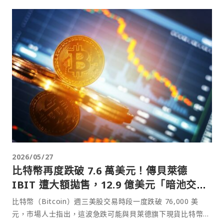
2026/05/27
比特幣再度跌破 7.6 萬美元！傳貝萊德
IBIT 遭大額拋售，12.9 億美元「暗池交
易」出貨
比特幣（Bitcoin）週三美股交易時段一度跌破 76,000 美
元，市場人士指出，這波急跌可能與貝萊德旗下現貨比特幣