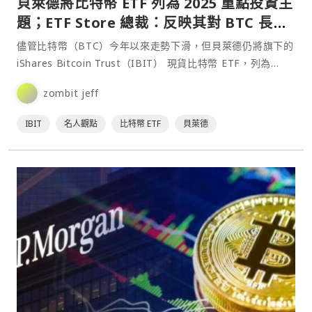
貝萊德將比特幣 ETF 列為 2025 重點投資主
題；ETF Store 總裁：反映其對 BTC 長期
配置的加碼押注
儘管比特幣（BTC）今年以來走勢下滑，但貝萊德仍將旗下的
iShares Bitcoin Trust（IBIT） 現貨比特幣 ETF，列為
2025 年三大投資主題⋯
zombit jeff
IBIT
名人觀點
比特幣 ETF
貝萊德