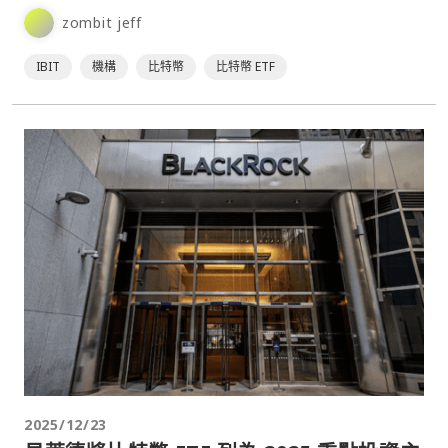
ETF —— iShares Bitcoin⋯
zombit jeff
IBIT
機構
比特幣
比特幣 ETF
2025/12/23