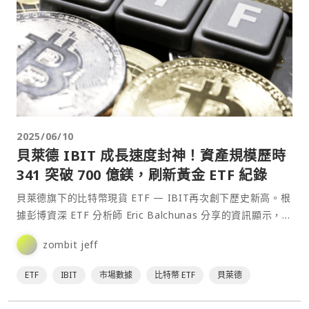
2025/06/10
貝萊德 IBIT 成長速度封神！資產規模歷時
341 突破 700 億鎂，刷新黃金 ETF 紀錄
貝萊德旗下的比特幣現貨 ETF — IBIT再次創下歷史新高。根
據彭博資深 ETF 分析師 Eric Balchunas 分享的資訊顯示，這
檔基金在僅僅 341 天的交易時間內，資產規模突破 700 億美
zombit jeff
元，成為史上最快達成此規模的 ETF。⋯
ETF
IBIT
市場數據
比特幣 ETF
貝萊德