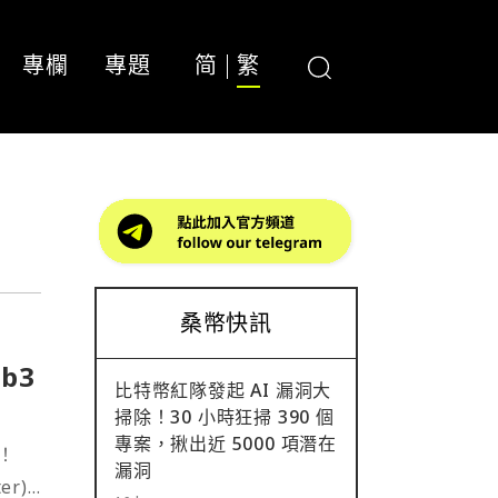
專欄
專題
简
繁
桑幣快訊
b3
比特幣紅隊發起 AI 漏洞大
掃除！30 小時狂掃 390 個
專案，揪出近 5000 項潛在
線！
漏洞
er)