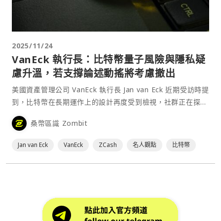
2025/11/24
VanEck 執行長：比特幣量子風險與隱私疑
慮升溫，若支撐論述動搖將考慮撤出
美國資產管理公司 VanEck 執行長 Jan van Eck 近期受訪時提
到，比特幣在長期運作上的設計再度受到檢視，社群正在探討
該網路在加密強度與隱私保護方面是否真的足夠。他的發言遭
桑幣區識 Zombit
到部分長期比特幣擁護者強烈反駁，但另一方面，市場上也出
現一些與其疑慮相呼應的技術觀點。⋯
Jan van Eck
VanEck
ZCash
名人觀點
比特幣