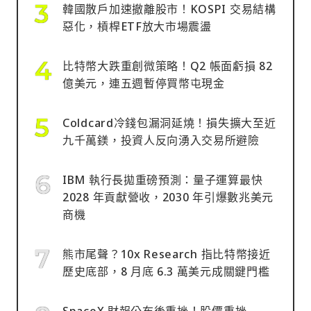
韓國散戶加速撤離股市！KOSPI 交易結構
惡化，槓桿ETF放大市場震盪
比特幣大跌重創微策略！Q2 帳面虧損 82
億美元，連五週暫停買幣屯現金
Coldcard冷錢包漏洞延燒！損失擴大至近
九千萬鎂，投資人反向湧入交易所避險
IBM 執行長拋重磅預測：量子運算最快
2028 年貢獻營收，2030 年引爆數兆美元
商機
熊市尾聲？10x Research 指比特幣接近
歷史底部，8 月底 6.3 萬美元成關鍵門檻
SpaceX 財報公布後重挫！股價重挫