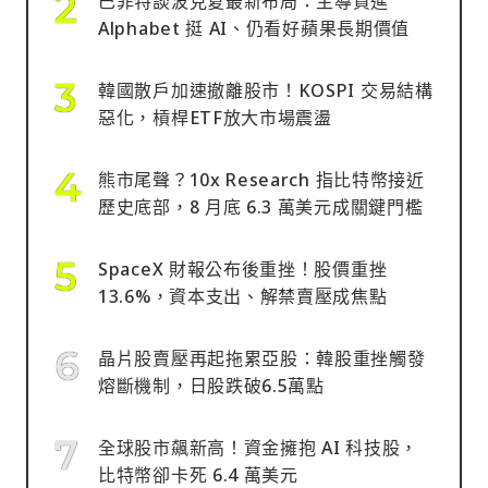
巴菲特談波克夏最新布局：主導買進
Alphabet 挺 AI、仍看好蘋果長期價值
韓國散戶加速撤離股市！KOSPI 交易結構
惡化，槓桿ETF放大市場震盪
熊市尾聲？10x Research 指比特幣接近
歷史底部，8 月底 6.3 萬美元成關鍵門檻
SpaceX 財報公布後重挫！股價重挫
13.6%，資本支出、解禁賣壓成焦點
晶片股賣壓再起拖累亞股：韓股重挫觸發
熔斷機制，日股跌破6.5萬點
全球股市飆新高！資金擁抱 AI 科技股，
比特幣卻卡死 6.4 萬美元