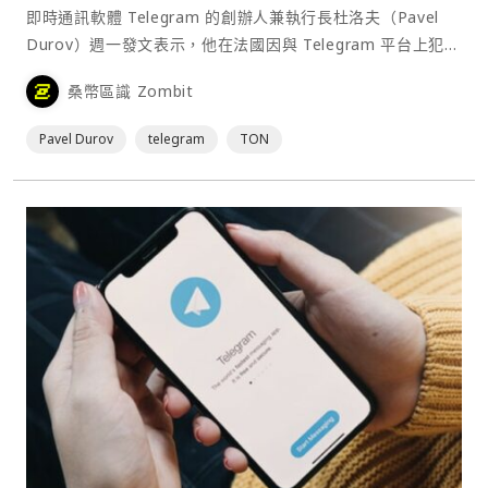
即時通訊軟體 Telegram 的創辦人兼執行長杜洛夫（Pavel
Durov）週一發文表示，他在法國因與 Telegram 平台上犯罪
活動有關的調查而滯留數個月後，現已返回杜拜。他補充說，
桑幣區識 Zombit
相關的調查程序仍在進行，但「回家的感覺真好」。⋯
Pavel Durov
telegram
TON