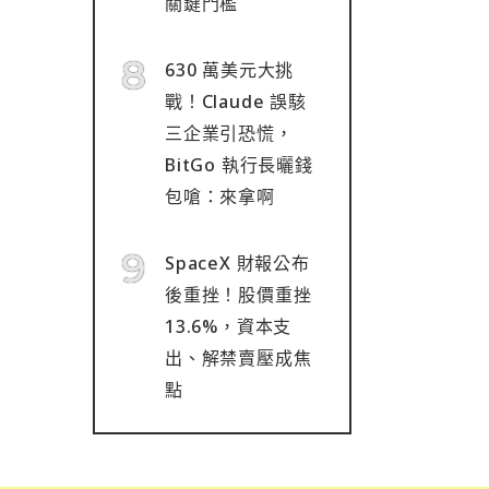
關鍵門檻
630 萬美元大挑
戰！Claude 誤駭
三企業引恐慌，
BitGo 執行長曬錢
包嗆：來拿啊
SpaceX 財報公布
後重挫！股價重挫
13.6%，資本支
出、解禁賣壓成焦
點