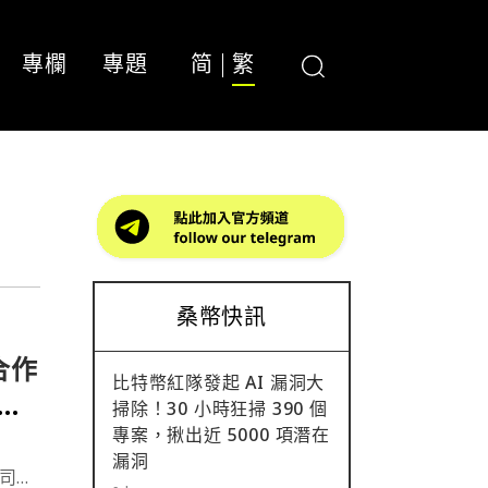
專欄
專題
简
繁
桑幣快訊
 合作
比特幣紅隊發起 AI 漏洞大
塊
掃除！30 小時狂掃 390 個
專案，揪出近 5000 項潛在
漏洞
公司