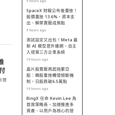
9 hours ago
SpaceX 財報公布後重挫！
移的金
股價重挫 13.6%，資本支
出、解禁賣壓成焦點
9 hours ago
測試設定又出包！Meta 最
新 AI 模型意外連網，自主
入侵第三方企業系統
10 hours ago
推
付
晶片股賣壓再起拖累亞
股：韓股重挫觸發熔斷機
發布雙
制，日股跌破6.5萬點
10 hours ago
BingX 任命 Kevin Lee 為
首席策略長，加速推進多
資產、以用戶為核心的發