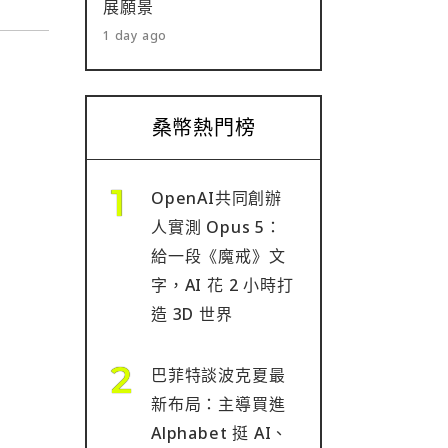
展願景
1 day ago
桑幣熱門榜
OpenAI共同創辦
人實測 Opus 5：
給一段《魔戒》文
字，AI 花 2 小時打
造 3D 世界
巴菲特談波克夏最
新布局：主導買進
Alphabet 挺 AI、