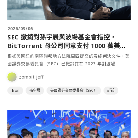
2026/03/06
SEC 撤銷對孫宇晨與波場基金會指控，
BitTorrent 母公司同意支付 1000 萬美元
罰款
根據美國紐約南區聯邦地方法院周四提交的最終判決文件，美
國證券交易委員會（SEC）已撤銷其在 2023 年對波場
（Tron）創辦人孫宇晨（Justin Sun）、Tr⋯
zombit jeff
Tron
孫宇晨
美國證券交易委員會（SEC）
訴訟