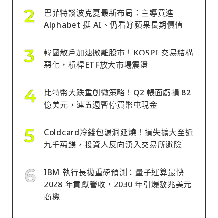
巴菲特談波克夏最新布局：主導買進
Alphabet 挺 AI、仍看好蘋果長期價值
韓國散戶加速撤離股市！KOSPI 交易結構
惡化，槓桿ETF放大市場震盪
比特幣大跌重創微策略！Q2 帳面虧損 82
億美元，連五週暫停買幣屯現金
Coldcard冷錢包漏洞延燒！損失擴大至近
九千萬鎂，投資人反向湧入交易所避險
IBM 執行長拋重磅預測：量子運算最快
2028 年貢獻營收，2030 年引爆數兆美元
商機