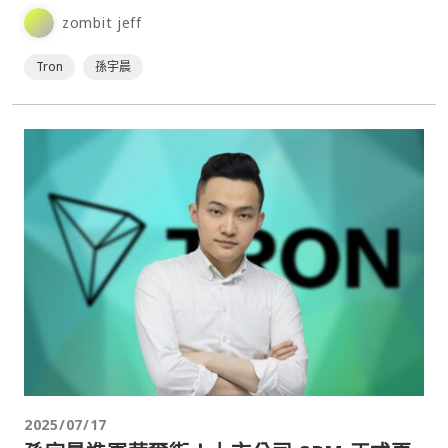
zombit jeff
Tron
孫宇晨
2025/07/17