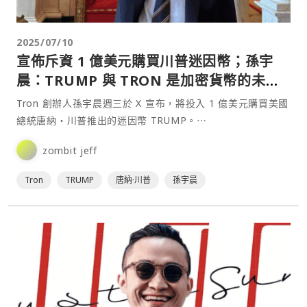
2025/07/10
宣佈斥資 1 億美元購買川普迷因幣；孫宇
晨：TRUMP 與 TRON 是加密貨幣的未
來！
Tron 創辦人孫宇晨週三於 X 宣布，將投入 1 億美元購買美國
總統唐納・川普推出的迷因幣 TRUMP。⋯
zombit jeff
Tron
TRUMP
唐納·川普
孫宇晨