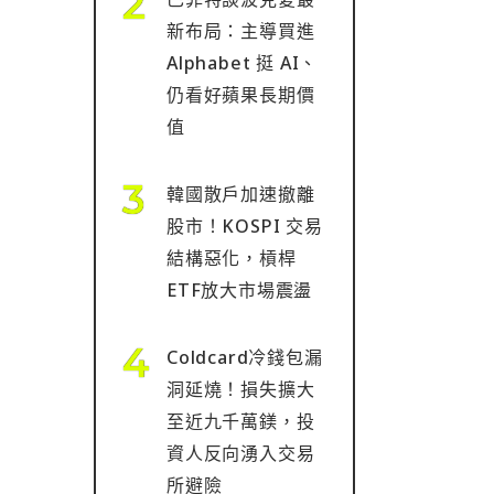
新布局：主導買進
Alphabet 挺 AI、
仍看好蘋果長期價
值
韓國散戶加速撤離
股市！KOSPI 交易
結構惡化，槓桿
ETF放大市場震盪
Coldcard冷錢包漏
洞延燒！損失擴大
至近九千萬鎂，投
資人反向湧入交易
所避險