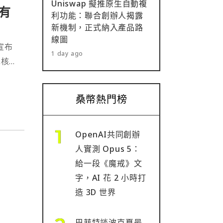
Uniswap 擬推原生自動複
持有
利功能：聯合創辦人揭露
新機制，正式納入產品路
線圖
宣布
1 day ago
先核准
桑幣熱門榜
OpenAI共同創辦
人實測 Opus 5：
給一段《魔戒》文
字，AI 花 2 小時打
造 3D 世界
巴菲特談波克夏最