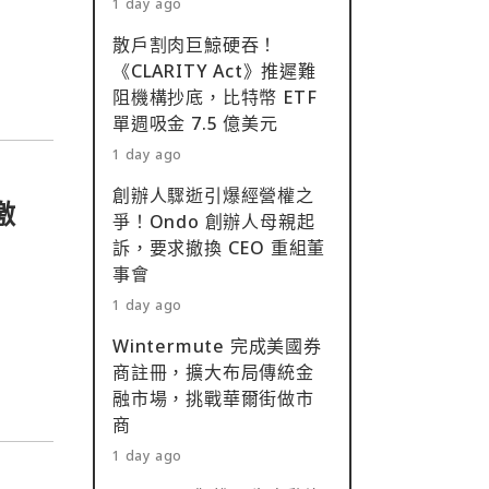
1 day ago
s
散戶割肉巨鯨硬吞！
⋯
《CLARITY Act》推遲難
阻機構抄底，比特幣 ETF
單週吸金 7.5 億美元
1 day ago
創辦人驟逝引爆經營權之
激
爭！Ondo 創辦人母親起
訴，要求撤換 CEO 重組董
事會
1 day ago
Wintermute 完成美國券
商註冊，擴大布局傳統金
融市場，挑戰華爾街做市
商
1 day ago