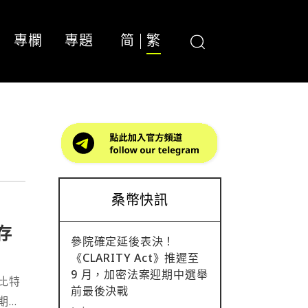
專欄
專題
简
繁
桑幣快訊
存
參院確定延後表決！
《CLARITY Act》推遲至
9 月，加密法案迎期中選舉
比特
前最後決戰
期已