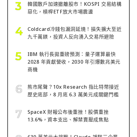
韓國散戶加速撤離股市！KOSPI 交易結構
惡化，槓桿ETF放大市場震盪
Coldcard冷錢包漏洞延燒！損失擴大至近
九千萬鎂，投資人反向湧入交易所避險
IBM 執行長拋重磅預測：量子運算最快
2028 年貢獻營收，2030 年引爆數兆美元
商機
熊市尾聲？10x Research 指比特幣接近
歷史底部，8 月底 6.3 萬美元成關鍵門檻
SpaceX 財報公布後重挫！股價重挫
13.6%，資本支出、解禁賣壓成焦點
630 萬美元大挑戰！Claude 誤駭三企業