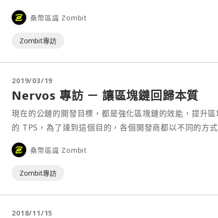
與自己來一場深度交流，釋放內心的野獸，你知道你已經
桑幣區識 Zombit
好了，挑選了一部最何胃口的影片，滿心期待地按下 PLA
心中同時吶喊著，今天的我沒有極限！ 想不到十分鐘過去了，
Zombit專訪
明明有網路，你的影片卻轉了整整十分鐘⋯
2019/03/19
Nervos 專訪 － 讓區塊鏈回歸本質
現在的公鏈的開發目標，都是強化區塊鏈的效能，提升區
的 TPS，為了達到這個目的，各個開發商都以不同的方
維而努力。更高層級的應用，需要更高性能的基礎設施，
桑幣區識 Zombit
相當合理的。只是當現在人們都說區塊鏈的性能不足時，
再回過頭去思考區塊鏈的本質，難免感到疑惑，「性能」
Zombit專訪
問題究竟屬不屬於區塊鏈？ 這次我們要介紹的，⋯
2018/11/15