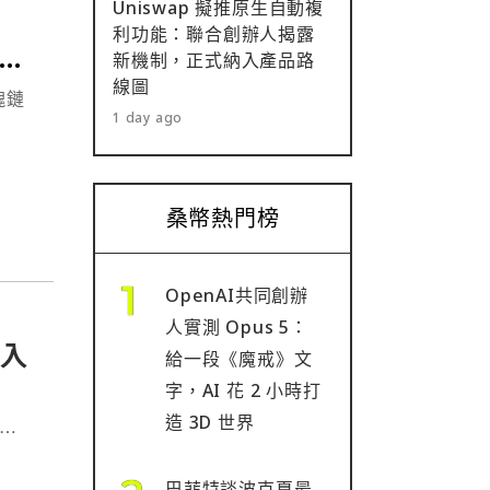
Uniswap 擬推原生自動複
利功能：聯合創辦人揭露
產
新機制，正式納入產品路
線圖
塊鏈
1 day ago
桑幣熱門榜
OpenAI共同創辦
人實測 Opus 5：
進入
給一段《魔戒》文
字，AI 花 2 小時打
造 3D 世界
圈⋯
巴菲特談波克夏最