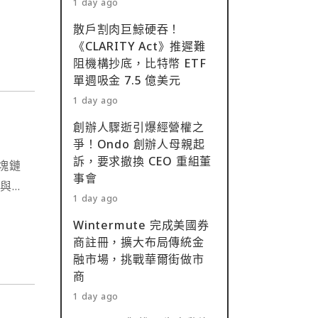
1 day ago
準備
散戶割肉巨鯨硬吞！
Y，
《CLARITY Act》推遲難
阻機構抄底，比特幣 ETF
單週吸金 7.5 億美元
1 day ago
創辦人驟逝引爆經營權之
爭！Ondo 創辦人母親起
訴，要求撤換 CEO 重組董
塊鏈
事會
式與思
1 day ago
這是
Wintermute 完成美國券
我們
商註冊，擴大布局傳統金
這個
融市場，挑戰華爾街做市
商
1 day ago