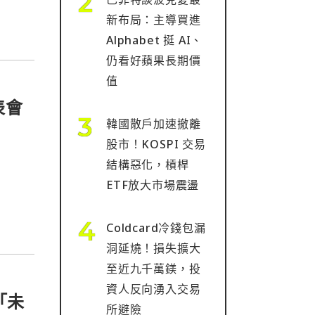
新布局：主導買進
Alphabet 挺 AI、
仍看好蘋果長期價
值
表會
韓國散戶加速撤離
股市！KOSPI 交易
結構惡化，槓桿
ETF放大市場震盪
Coldcard冷錢包漏
洞延燒！損失擴大
至近九千萬鎂，投
資人反向湧入交易
「未
所避險