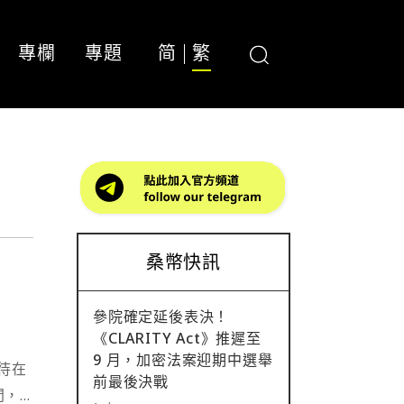
專欄
專題
简
繁
桑幣快訊
參院確定延後表決！
《CLARITY Act》推遲至
9 月，加密法案迎期中選舉
待在
前最後決戰
間，