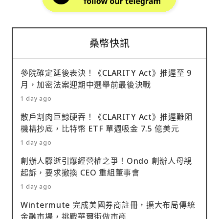
桑幣快訊
參院確定延後表決！《CLARITY Act》推遲至 9
月，加密法案迎期中選舉前最後決戰
1 day ago
散戶割肉巨鯨硬吞！《CLARITY Act》推遲難阻
機構抄底，比特幣 ETF 單週吸金 7.5 億美元
1 day ago
創辦人驟逝引爆經營權之爭！Ondo 創辦人母親
起訴，要求撤換 CEO 重組董事會
1 day ago
Wintermute 完成美國券商註冊，擴大布局傳統
金融市場，挑戰華爾街做市商