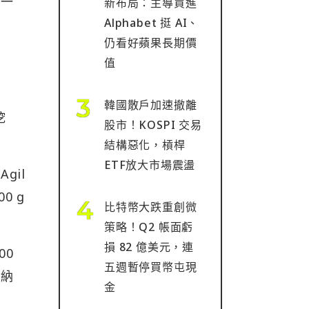
家一
新布局：主導買進
Alphabet 挺 AI、
仍看好蘋果長期價
值
韓國散戶加速撤離
挖
股市！KOSPI 交易
結構惡化，槓桿
ETF放大市場震盪
gil
0 g
比特幣大跌重創微
策略！Q2 帳面虧
損 82 億美元，連
00
五週暫停買幣屯現
被納
金