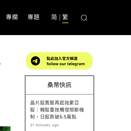
專欄
專題
简
繁
有
桑幣快訊
晶片股賣壓再起拖累亞
股：韓股重挫觸發熔斷機
制，日股跌破6.5萬點
31 minutes ago