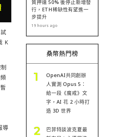
質押達 50% 後停止新增發
行，ETH稀缺性有望進一
步提升
19 hours ago
嘗試
 K
桑幣熱門榜
控制
OpenAI共同創辦
統頻
人實測 Opus 5：
或暫
給一段《魔戒》文
字，AI 花 2 小時打
造 3D 世界
報導
巴菲特談波克夏最