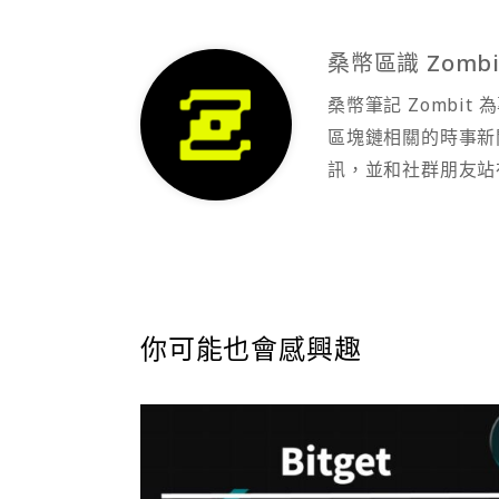
桑幣區識 Zombi
桑幣筆記 Zombi
區塊鏈相關的時事新
訊，並和社群朋友站
你可能也會感興趣