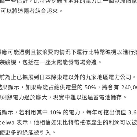
據一些估計，比特幣挖礦所消耗的電力比一個歐洲國
想到可以將這兩者結合起來。
驗在電力供應可能過剩且被浪費的情況下運行比特幣礦機以進行
裝礦機，包括在一座太陽能發電場旁邊。
前為止已擴展到日本除東電以外的九家地區電力公司。A
擬結果顯示，如果綠能占總供電量的 50%，將會有 240,00
。這樣的剩餘電力過於龐大，現實中難以透過蓄電池儲存。
結果還顯示，若利用其中 10% 的電力，每年可挖出價值 3,6
ateiwa 表示，他相信如果比特幣挖礦產生的利潤可以
使更多的綠能被引入。