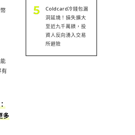
Coldcard冷錢包漏
特幣
洞延燒！損失擴大
至近九千萬鎂，投
資人反向湧入交易
所避險
利能
得有
：
更多