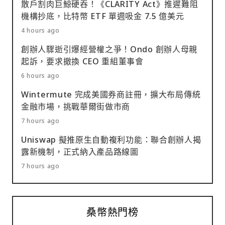
散戶割肉巨鯨硬吞！《CLARITY Act》推遲難阻
機構抄底，比特幣 ETF 單週吸金 7.5 億美元
4 hours ago
創辦人驟逝引爆經營權之爭！Ondo 創辦人母親
起訴，要求撤換 CEO 重組董事會
6 hours ago
Wintermute 完成美國券商註冊，擴大布局傳統
金融市場，挑戰華爾街做市商
7 hours ago
Uniswap 擬推原生自動複利功能：聯合創辦人揭
露新機制，正式納入產品路線圖
7 hours ago
桑幣熱門榜