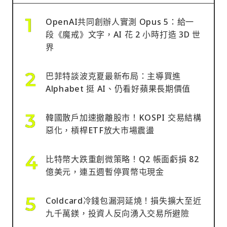
OpenAI共同創辦人實測 Opus 5：給一
段《魔戒》文字，AI 花 2 小時打造 3D 世
界
巴菲特談波克夏最新布局：主導買進
Alphabet 挺 AI、仍看好蘋果長期價值
韓國散戶加速撤離股市！KOSPI 交易結構
惡化，槓桿ETF放大市場震盪
比特幣大跌重創微策略！Q2 帳面虧損 82
億美元，連五週暫停買幣屯現金
Coldcard冷錢包漏洞延燒！損失擴大至近
九千萬鎂，投資人反向湧入交易所避險