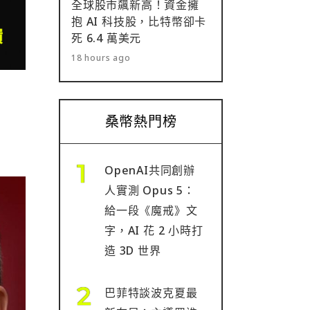
全球股市飆新高！資金擁
抱 AI 科技股，比特幣卻卡
死 6.4 萬美元
18 hours ago
桑幣熱門榜
OpenAI共同創辦
人實測 Opus 5：
給一段《魔戒》文
字，AI 花 2 小時打
造 3D 世界
巴菲特談波克夏最