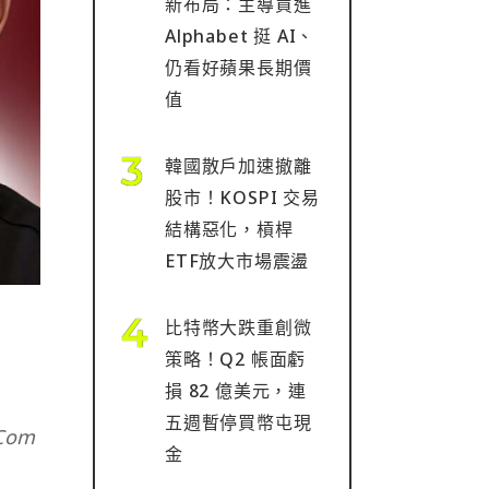
新布局：主導買進
Alphabet 挺 AI、
仍看好蘋果長期價
值
韓國散戶加速撤離
股市！KOSPI 交易
結構惡化，槓桿
ETF放大市場震盪
比特幣大跌重創微
策略！Q2 帳面虧
損 82 億美元，連
五週暫停買幣屯現
 Com
金