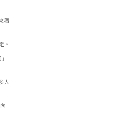
來穩
定。
司」
多人
面向