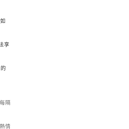
他如
無法享
定的
，每隔
種熱情