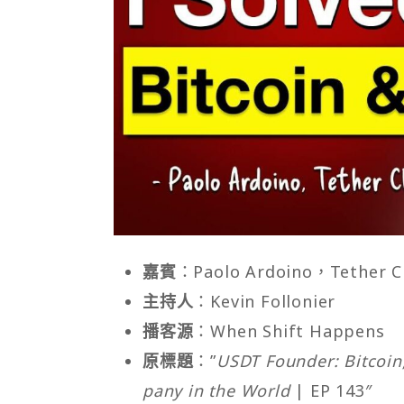
嘉賓
：Paolo Ardoino，Tether C
主持人
：Kevin Follonier
播客源
：When Shift Happens
原標題
：”
USDT Founder: Bitcoin,
pany in the World
| EP 143″