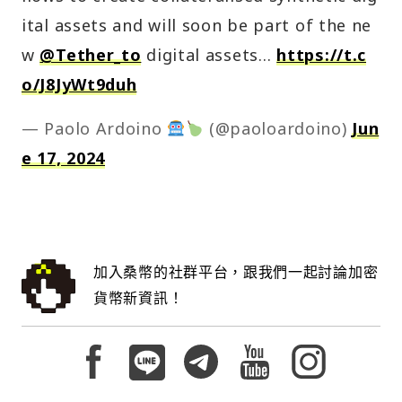
ital assets and will soon be part of the ne
w
@Tether_to
digital assets…
https://t.c
o/J8JyWt9duh
— Paolo Ardoino
(@paoloardoino)
Jun
e 17, 2024
加入桑幣的社群平台，跟我們一起討論加密
貨幣新資訊！