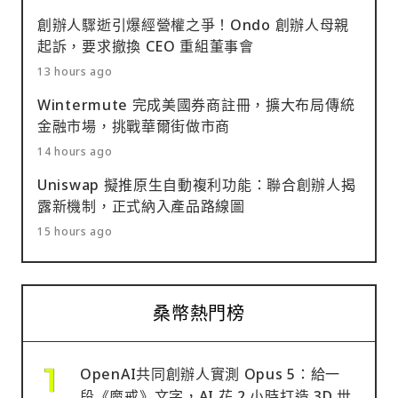
創辦人驟逝引爆經營權之爭！Ondo 創辦人母親
起訴，要求撤換 CEO 重組董事會
13 hours ago
Wintermute 完成美國券商註冊，擴大布局傳統
金融市場，挑戰華爾街做市商
14 hours ago
Uniswap 擬推原生自動複利功能：聯合創辦人揭
露新機制，正式納入產品路線圖
15 hours ago
桑幣熱門榜
OpenAI共同創辦人實測 Opus 5：給一
段《魔戒》文字，AI 花 2 小時打造 3D 世