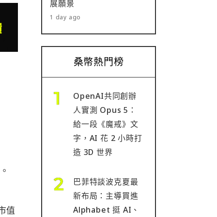
展願景
1 day ago
桑幣熱門榜
OpenAI共同創辦
人實測 Opus 5：
給一段《魔戒》文
字，AI 花 2 小時打
造 3D 世界
績。
巴菲特談波克夏最
。
新布局：主導買進
體市值
Alphabet 挺 AI、