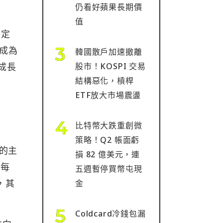
仍看好蘋果長期價
值
穩定
成為
韓國散戶加速撤離
期成長
股市！KOSPI 交易
結構惡化，槓桿
ETF放大市場震盪
比特幣大跌重創微
策略！Q2 帳面虧
 的主
損 82 億美元，連
為每
五週暫停買幣屯現
布，其
金
Coldcard冷錢包漏