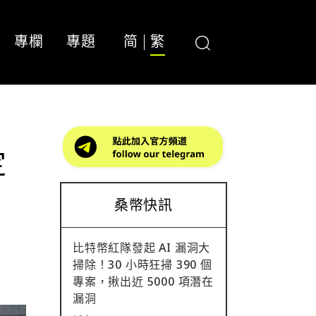
專欄
專題
简
繁
定
桑幣快訊
比特幣紅隊發起 AI 漏洞大
掃除！30 小時狂掃 390 個
專案，揪出近 5000 項潛在
漏洞