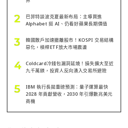
界
巴菲特談波克夏最新布局：主導買進
Alphabet 挺 AI、仍看好蘋果長期價值
韓國散戶加速撤離股市！KOSPI 交易結構
惡化，槓桿ETF放大市場震盪
Coldcard冷錢包漏洞延燒！損失擴大至近
九千萬鎂，投資人反向湧入交易所避險
IBM 執行長拋重磅預測：量子運算最快
2028 年貢獻營收，2030 年引爆數兆美元
商機