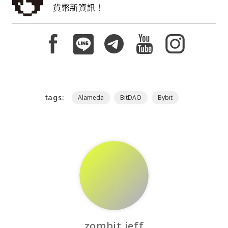
貨幣新資訊！
tags:
Alameda
BitDAO
Bybit
zombit jeff