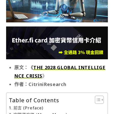
原文：《
THE 2028 GLOBAL INTELLIGE
NCE CRISIS
》
作者：CitriniResearch
Table of Contents
前言 (Preface)